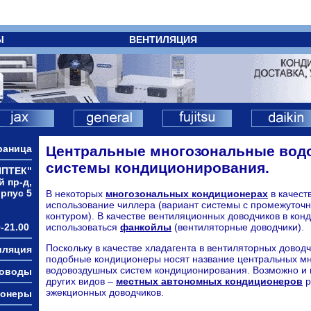
Ы
ВЕНТИЛЯЦИЯ
раница
Центральные многозональные во
системы кондиционирования.
ИПТЕК"
й пр-д,
орпус 5
В некоторых
многозональных кондиционерах
в качест
использование чиллера (вариант системы с промежуто
контуром). В качестве вентиляционных доводчиков в кон
-21.00
использоваться
фанкойлы
(вентиляторные доводчики).
Поскольку в качестве хладагента в вентиляторных доводч
иляция
подобные кондиционеры носят название центральных м
водовоздушных систем кондиционирования. Возможно и
ховоды
других видов –
местных автономных кондиционеров
р
эжекционных доводчиков.
ионеры