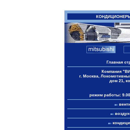
КОНДИЦИОНЕР
Главная ст
Компания "В
г. Москва, Локомотивны
дом 21, к
режим работы: 9.00
вент
возду
кондиц