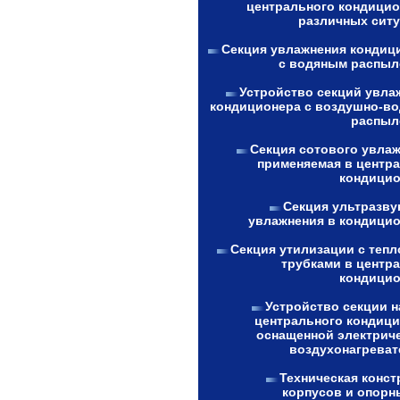
центрального кондицио
различных ситу
Секция увлажнения кондиц
с водяным распыл
Устройство секций увла
кондиционера с воздушно-в
распыл
Секция сотового увлаж
применяемая в центр
кондицио
Секция ультразву
увлажнения в кондицио
Секция утилизации с теп
трубками в центр
кондицио
Устройство секции н
центрального кондици
оснащенной электрич
воздухонагреват
Техническая конст
корпусов и опорн