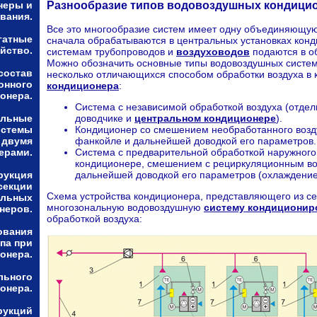
Разнообразие типов водовоздушных кондици
неры и
вания.
Все это многообразие систем имеет одну объединяющую 
гатные
сначала обрабатываются в центральных установках конд
йство.
системам трубопроводов и
воздуховодов
подаются в о
Можно обозначить основные типы водовоздушных систе
состав
несколько отличающихся способом обработки воздуха в
онного
кондиционера
:
онера.
Система с независимой обработкой воздуха (отде
альные
доводчике и
центральном кондиционере
).
истемы
Кондиционер со смешением необработанного возд
 двумя
фанкойле и дальнейшей доводкой его параметров.
ерами.
Система с предварительной обработкой наружного
кондиционере, смешением с рециркуляционным во
рукция
дальнейшей доводкой его параметров (охлаждение
секции
Схема устройства кондиционера, представляющего из с
альных
многозональную водовоздушную
систему кондиционир
неров.
обработкой воздуха:
ования
па при
онера.
льного
онера.
рукций