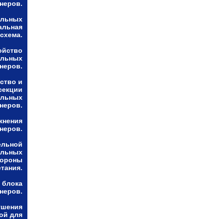
неров.
альных
альная
схема.
ойство
альных
неров.
ство и
секции
альных
неров.
жнения
неров.
ельной
альных
тороны
етания.
 блока
неров.
ушения
ой для