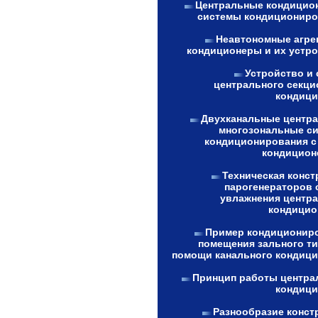
Центральные кондицио
системы кондициониро
Неавтономные агре
кондиционеры и их устро
Устройство и 
центрального секци
кондици
Двухканальные центр
многозональные с
кондиционирования с
кондицион
Техническая конст
парогенераторов 
увлажнения центр
кондицио
Пример кондиционир
помещения зального ти
помощи канального кондици
Принцип работы центра
кондици
Разнообразие конст