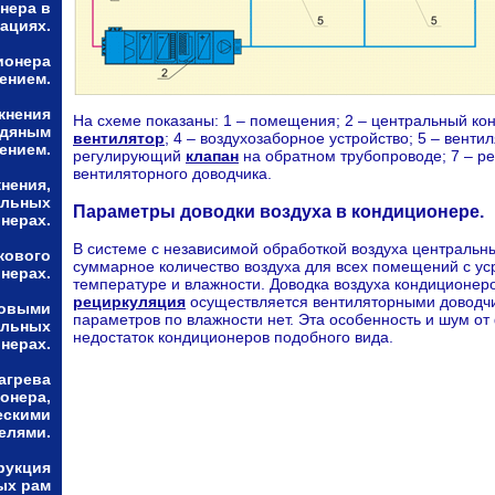
нера в
ациях.
ионера
ением.
жнения
На схеме показаны: 1 – помещения; 2 – центральный ко
одяным
вентилятор
; 4 – воздухозаборное устройство; 5 – венти
ением.
регулирующий
клапан
на обратном трубопроводе; 7 – р
вентиляторного доводчика.
нения,
альных
Параметры доводки воздуха в кондиционере.
нерах.
В системе с независимой обработкой воздуха центральн
кового
суммарное количество воздуха для всех помещений с у
нерах.
температуре и влажности. Доводка воздуха кондиционер
рециркуляция
осуществляется вентиляторными доводчи
ловыми
параметров по влажности нет. Эта особенность и шум от
альных
недостаток кондиционеров подобного вида.
нерах.
агрева
онера,
ескими
елями.
рукция
ых рам