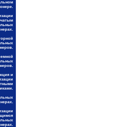
альном
онере.
изации
нчатым
альных
нерах.
торной
альных
неров.
иемной
альных
неров.
кция и
изации
ктными
иками.
альных
нерах.
изации
ющимся
альных
нерах.