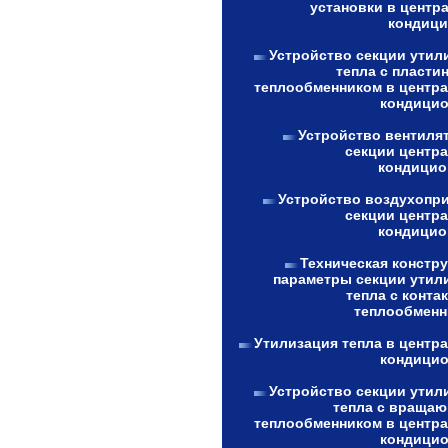
установки в центр
кондици
Устройство секции утил
тепла с пласти
теплообменником в центр
кондицио
Устройство вентиля
секции центр
кондицио
Устройство воздухопр
секции центр
кондицио
Техническая констру
параметры секции утил
тепла с конта
теплообменн
Утилизация тепла в центр
кондицио
Устройство секции утил
тепла с враща
теплообменником в центр
кондицио