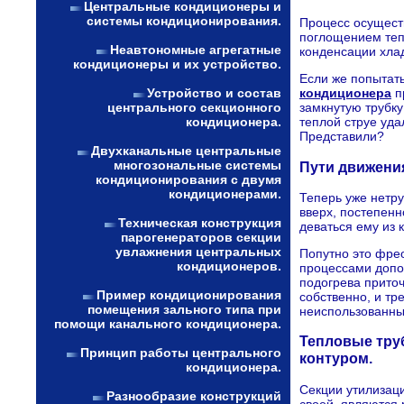
Центральные кондиционеры и
системы кондиционирования.
Процесс осущест
поглощением теп
Неавтономные агрегатные
конденсации хлад
кондиционеры и их устройство.
Если же попытат
Устройство и состав
кондиционера
п
центрального секционного
замкнутую трубку
кондиционера.
теплой струе уда
Представили?
Двухканальные центральные
многозональные системы
Пути движени
кондиционирования с двумя
кондиционерами.
Теперь уже нетру
вверх, постепенн
Техническая конструкция
деваться ему из 
парогенераторов секции
увлажнения центральных
Попутно это фре
кондиционеров.
процессами допо
подогрева приточ
Пример кондиционирования
собственно, и тр
помещения зального типа при
неиспользованным
помощи канального кондиционера.
Тепловые тру
Принцип работы центрального
контуром.
кондиционера.
Секции утилизац
Разнообразие конструкций
своей, являются