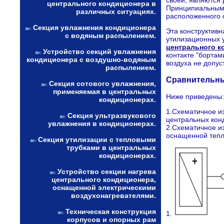
центрального кондиционера в
Принципиальным 
различных ситуациях.
расположенного о
Секция увлажнения кондиционера
Эта конструктив
с водяным распылением.
утилизационных у
центрального 
Устройство секций увлажнения
контакте "бортам
кондиционера с воздушно-водяным
воздуха не допус
распылением.
Сравнительны
Секция сотового увлажнения,
применяемая в центральных
Ниже приведены:
кондиционерах.
1.Схематичное и
Секция ультразвукового
центральных кон
увлажнения в кондиционерах.
2.Схематичное и
оснащенной тепл
Секция утилизации с тепловыми
трубками в центральных
кондиционерах.
Устройство секции нагрева
центрального кондиционера,
оснащенной электрическими
воздухонагревателями.
Техническая конструкция
1.
корпусов и опорных рам