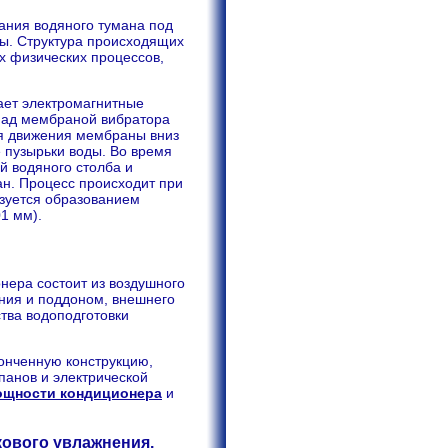
вания водяного тумана под
ты. Структура происходящих
х физических процессов,
ает электромагнитные
Над мембраной вибратора
мя движения мембраны вниз
 пузырьки воды. Во время
й водяного столба и
ан. Процесс происходит при
изуется образованием
1 мм).
нера состоит из воздушного
ния и поддоном, внешнего
ства водоподготовки
онченную конструкцию,
панов и электрической
ощности кондиционера
и
кового увлажнения.