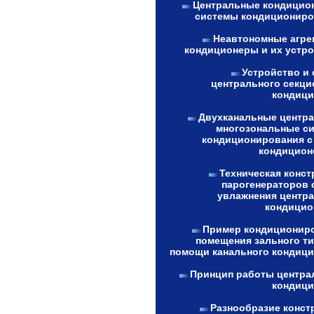
Центральные кондицио
системы кондициониро
Неавтономные агре
кондиционеры и их устро
Устройство и 
центрального секци
кондици
Двухканальные центр
многозональные с
кондиционирования с
кондицион
Техническая конст
парогенераторов 
увлажнения центр
кондицио
Пример кондиционир
помещения зального ти
помощи канального кондици
Принцип работы центра
кондици
Разнообразие конст