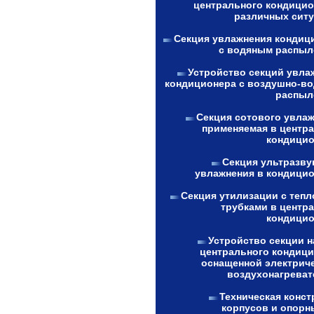
центрального кондицио
различных ситу
Секция увлажнения кондиц
с водяным распыл
Устройство секций увла
кондиционера с воздушно-в
распыл
Секция сотового увлаж
применяемая в центр
кондицио
Секция ультразву
увлажнения в кондицио
Секция утилизации с теп
трубками в центр
кондицио
Устройство секции н
центрального кондици
оснащенной электрич
воздухонагреват
Техническая конст
корпусов и опорн