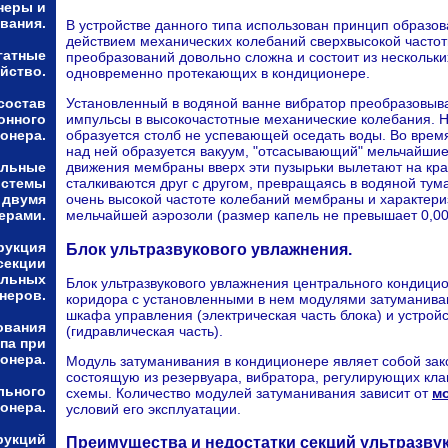
неры и
вания.
В устройстве данного типа использован принцип образо
действием механических колебаний сверхвысокой часто
гатные
преобразований довольно сложна и состоит из нескольки
йство.
одновременно протекающих в кондиционере.
состав
Установленный в водяной ванне вибратор преобразовыв
онного
импульсы в высокочастотные механические колебания. 
онера.
образуется столб не успевающей оседать воды. Во вре
над ней образуется вакуум, "отсасывающий" мельчайшие
альные
движения мембраны вверх эти пузырьки вылетают на кра
истемы
сталкиваются друг с другом, превращаясь в водяной тум
 двумя
очень высокой частоте колебаний мембраны и характер
ерами.
мельчайшей аэрозоли (размер капель не превышает 0,00
рукция
Блок ультразвукового увлажнения.
секции
альных
Блок ультразвукового увлажнения центрального кондицио
неров.
коридора с установленными в нем модулями затуманива
шкафа управления (электрическая часть блока) и устрой
ования
(гидравлическая часть).
па при
онера.
Модуль затуманивания в кондиционере являет собой зак
состоящую из резервуара, вибратора, регулирующих кла
льного
схемы. Количество модулей затуманивания зависит от
м
онера.
условий его эксплуатации.
рукций
Преимущества и недостатки секций ультразву