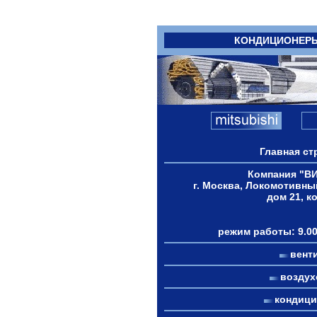
КОНДИЦИОНЕР
Главная ст
Компания "В
г. Москва, Локомотивны
дом 21, к
режим работы: 9.00
вент
возду
кондиц