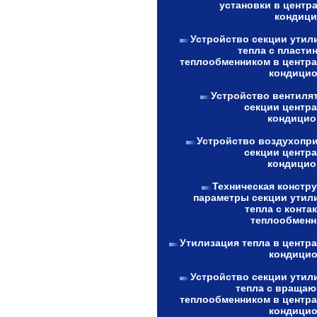
установки в центр
кондици
Устройство секции утил
тепла с пласти
теплообменником в центр
кондицио
Устройство вентиля
секции центр
кондицио
Устройство воздухопр
секции центр
кондицио
Техническая констру
параметры секции утил
тепла с конта
теплообменн
Утилизация тепла в центр
кондицио
Устройство секции утил
тепла с враща
теплообменником в центр
кондицио