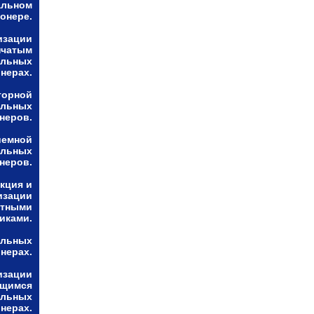
альном
онере.
изации
нчатым
альных
нерах.
торной
альных
неров.
иемной
альных
неров.
кция и
изации
ктными
иками.
альных
нерах.
изации
ющимся
альных
нерах.