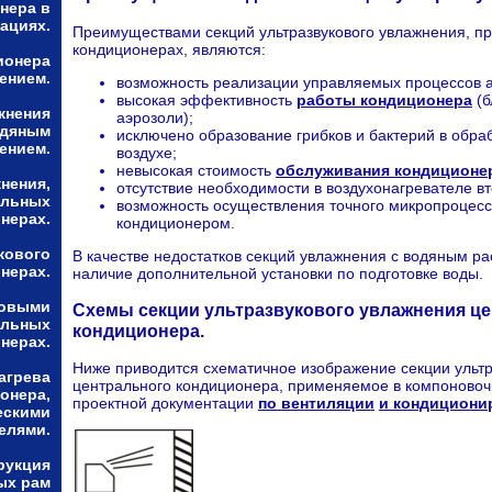
нера в
ациях.
Преимуществами секций ультразвукового увлажнения, п
кондиционерах, являются:
ионера
ением.
возможность реализации управляемых процессов 
высокая эффективность
работы кондиционера
(б
жнения
аэрозоли);
одяным
исключено образование грибков и бактерий в об
ением.
воздухе;
невысокая стоимость
обслуживания кондиционе
нения,
отсутствие необходимости в воздухонагревателе вт
альных
возможность осуществления точного микропроцес
нерах.
кондиционером.
кового
В качестве недостатков секций увлажнения с водяным р
нерах.
наличие дополнительной установки по подготовке воды.
ловыми
Схемы секции ультразвукового увлажнения ц
альных
кондиционера.
нерах.
Ниже приводится схематичное изображение секции ультр
агрева
центрального кондиционера, применяемое в компоновоч
онера,
проектной документации
по вентиляции
и кондициони
ескими
елями.
рукция
ых рам