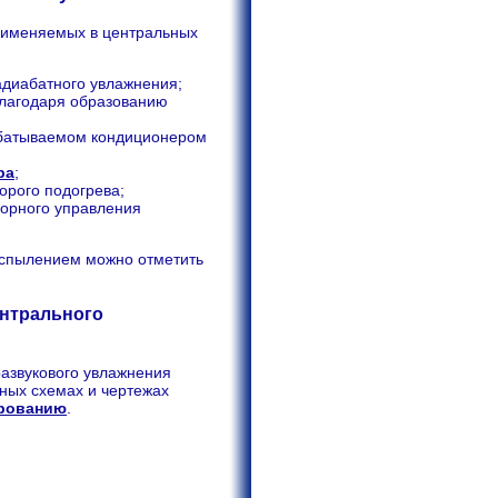
рименяемых в центральных
адиабатного увлажнения;
лагодаря образованию
рабатываемом кондиционером
ра
;
орого подогрева;
сорного управления
аспылением можно отметить
ентрального
азвукового увлажнения
ных схемах и чертежах
рованию
.