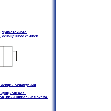
о
прямоточного
, оснащенного секцией
я секции охлаждения
ондиционеров.
в, принципиальная схема.