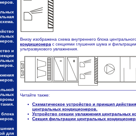
неров.
альных
альная
схема.
ойство
альных
Внизу изображена схема внутреннего блока центральног
неров.
кондиционера
с секциями глушения шума и фильтрации
ультразвукового увлажнения.
ство и
секции
альных
неров.
жнения
неров.
ельной
альных
Читайте также:
тороны
етания.
Схематическое устройство и принцип действи
центральных кондиционеров.
 блока
Устройство секции увлажнения центральных к
неров.
Секция фильтрации центральных кондиционеро
ушения
ой для