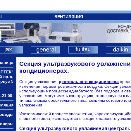
Ы
ВЕНТИЛЯЦИЯ
раница
Секция ультразвукового увлажнени
кондиционерах.
ИПТЕК"
й пр-д,
орпус 5
Секция увлажнения
центрального кондиционера
предн
изменения параметров влажности воздуха. Секции увлаж
использующие процессы адиабатного (без подвода и отв
-21.00
увлажнения, могут иметь конструкцию, относящуюся к 
типам: блокам оросительного типа, секциям сотового или
иляция
увлажнения.
Изотермический процесс увлажнения, характеризующий
ховоды
внешнего тепла, используется в секциях парового увлаж
ионеры
Секция ультразвукового увлажнения централь