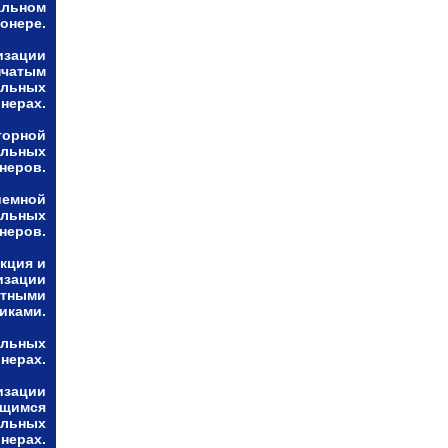
альном
онере.
изации
нчатым
альных
нерах.
торной
альных
неров.
иемной
альных
неров.
кция и
изации
ктными
иками.
альных
нерах.
изации
ющимся
альных
нерах.