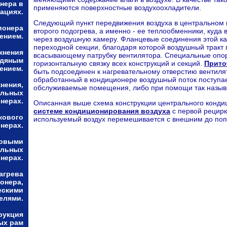
нера в
применяются поверхностные воздухоохладители.
ациях.
Следующий пункт передвижения воздуха в центральном к
ионера
второго подогрева, а именно - ее теплообменники, куда
ением.
через воздушную камеру. Фланцевые соединения этой к
переходной секции, благодаря которой воздушный тракт 
жнения
всасывающему патрубку вентилятора. Специальные опо
одяным
горизонтальную связку всех конструкций и секций.
Прито
ением.
быть подсоединен к нагревательному отверстию вентиля
обработанный в кондиционере воздушный поток поступа
нения,
обслуживаемые помещения, либо при помощи так назыв
альных
нерах.
Описанная выше схема конструкции центрального конди
системе кондиционирования воздуха
с первой рецирк
кового
используемый воздух перемешивается с внешним до по
нерах.
ловыми
альных
нерах.
агрева
онера,
ескими
елями.
рукция
ых рам