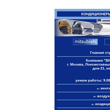
КОНДИЦИОНЕР
Главная ст
Компания "В
г. Москва, Локомотивны
дом 21, к
режим работы: 9.00
вент
возду
кондиц