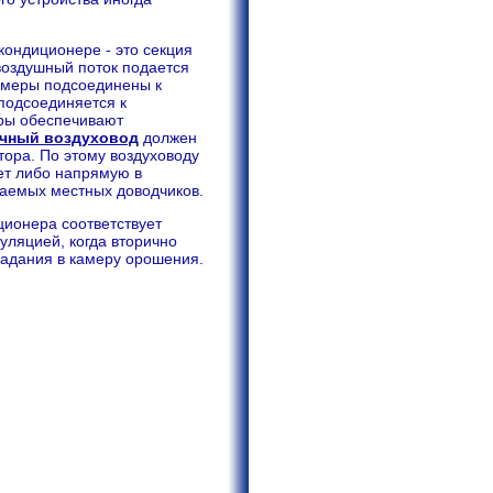
ондиционере - это секция
 воздушный поток подается
амеры подсоединены к
подсоединяется к
ры обеспечивают
чный воздуховод
должен
тора. По этому воздуховоду
ет либо напрямую в
аемых местных доводчиков.
ционера соответствует
уляцией, когда вторично
падания в камеру орошения.