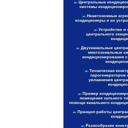
Центральные кондицио
системы кондициониро
Неавтономные агре
кондиционеры и их устро
Устройство и 
центрального секци
кондици
Двухканальные центр
многозональные с
кондиционирования с
кондицион
Техническая конст
парогенераторов 
увлажнения центр
кондицио
Пример кондиционир
помещения зального ти
помощи канального кондици
Принцип работы центра
кондици
Разнообразие конст