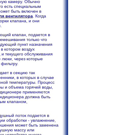
ную камеру. Обычно
 то есть специальным
ожет быть включен в
ля вентилятора
. Когда
орки клапана, и они
.
ющий клапан, подается в
ремешивания только что
едующий пункт назначения
в котором воздух
а
и текущего обслуживания
 люки, через которые
 фильтру.
ает в секцию так
енники, в которых в случае
нной температуры. Процесс
ы и объема горячей воды,
ондиционере применяются
ондиционера должна быть
ым клапаном,
здушный поток подается в
ии обработки - увлажнение,
рошения может быть заменена
душную массу или
го устройства иногда