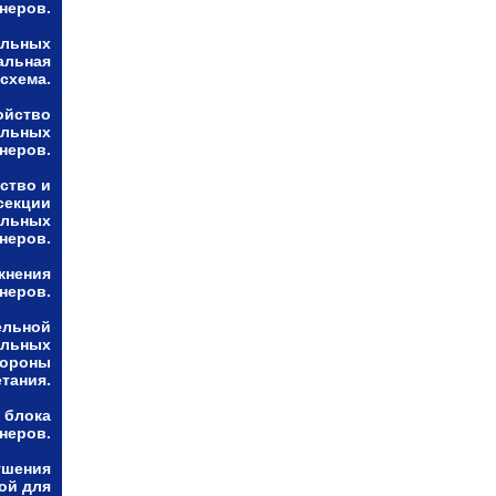
неров.
альных
альная
схема.
ойство
альных
неров.
ство и
секции
альных
неров.
жнения
неров.
ельной
альных
тороны
етания.
 блока
неров.
ушения
ой для