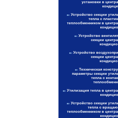
установки в центр
кондици
Устройство секции утил
тепла с пласти
теплообменником в центр
кондицио
Устройство вентиля
секции центр
кондицио
Устройство воздухопр
секции центр
кондицио
Техническая констру
параметры секции утил
тепла с конта
теплообменн
Утилизация тепла в центр
кондицио
Устройство секции утил
тепла с враща
теплообменником в центр
кондицио