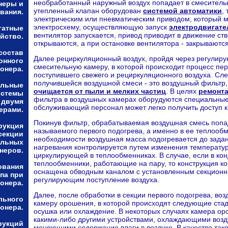
необработанный наружный воздух попадает в смеситель
неры и
утепленный клапан оборудован
системой автоматики
,
вания.
электрическим или пневматическим приводом, который м
электросхему, осуществляющую запуск
электродвигате
гатные
вентилятор запускается, привод приводит в движение ств
йство.
открываются, а при остановке вентилятора - закрываются
состав
Далее рециркуляционный воздух, пройдя через регулиру
онного
смесительную камеру, в которой происходит процесс пе
онера.
поступившего свежего и рециркуляционного воздуха. Сл
получившейся воздушной смеси - это воздушный фильтр, 
альные
очищается от пыли и мелких частиц
. В целях
ремонт
истемы
фильтра в воздушных камерах оборудуются специальные
 двумя
обслуживающий персонал может легко получить доступ к
ерами.
Покинув фильтр, обрабатываемая воздушная смесь попад
рукция
называемого первого подогрева, а именно в ее теплообм
секции
необходимости воздушная масса подогревается до зада
альных
нагревания контролируется путем изменения температур
неров.
циркулирующей в теплообменниках. В случае, если в к
теплообменники, работающие на пару, то конструкция к
ования
оснащена обводным каналом с установленным секционн
па при
регулирующим поступление воздуха.
онера.
Далее, после обработки в секции первого подогрева, во
льного
камеру орошения, в которой происходят следующие стад
онера.
осушка или охлаждение. В некоторых случаях камера о
какими-либо другими устройствами, охлаждающими воз
рукций
меняющими содержание влаги в воздухе. В качестве тако