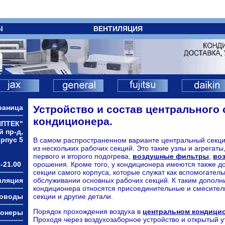
Ы
ВЕНТИЛЯЦИЯ
раница
Устройство и состав центрального
кондиционера.
ИПТЕК"
й пр-д,
орпус 5
В самом распространенном варианте центральный секци
из нескольких рабочих секций. Это такие узлы и агрегаты
первого и второго подогрева,
воздушные фильтры
,
во
-21.00
орошения. Кроме того, у кондиционера имеются также 
секции самого корпуса, которые служат как вспомогател
иляция
обслуживании основных рабочих секций. К таким допол
кондиционера относятся присоединительные и смесител
ховоды
секции и другие детали.
Порядок прохождения воздуха в
центральном кондици
ионеры
Проходя через воздухозаборное устройство и открытый 