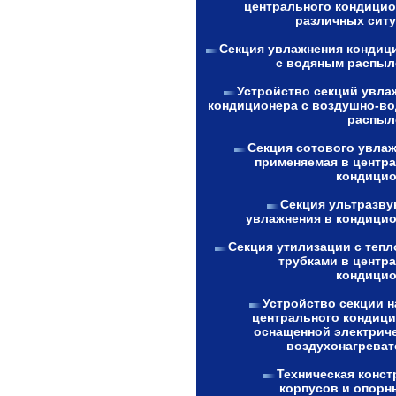
центрального кондицио
различных ситу
Секция увлажнения кондиц
с водяным распыл
Устройство секций увла
кондиционера с воздушно-в
распыл
Секция сотового увлаж
применяемая в центр
кондицио
Секция ультразву
увлажнения в кондицио
Секция утилизации с теп
трубками в центр
кондицио
Устройство секции н
центрального кондици
оснащенной электрич
воздухонагреват
Техническая конст
корпусов и опорн