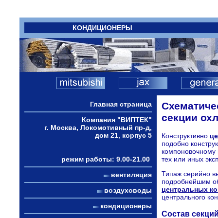
КОНДИЦИОНЕРЫ
Главная страница
Схематиче
секции ох
Компания "ВИПТЕК"
г. Москва, Локомотивный пр-д,
дом 21, корпус 5
Конструктивно
це
подобно конструк
компоновочному 
режим работы: 9.00-21.00
тех или иных экс
Типаж серийно в
вентиляция
подробнейшим об
центральных к
воздуховоды
центрального ко
кондиционеры
Состав секци