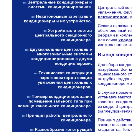
Центральные кондиционеры и
системы кондиционирования.
Центральный конд
увлажнения, фил
Неавтономные агрегатные
вентиляторов
, 
кондиционеры и их устройство.
Секция охлажден
Устройство и состав
обыкновенный те
центрального секционного
ребрами и коллек
кондиционера.
для слива
хлада
изготовленным из
Двухканальные центральные
многозональные системы
Вывод конденс
кондиционирования с двумя
кондиционерами.
Для сбора конде
патрубком. Вся
к
Техническая конструкция
оцинкованного ст
парогенераторов секции
патрубок поддона
увлажнения центральных
кондиционере мо
кондиционеров.
В случае примен
Пример кондиционирования
устанавливаются
помещения зального типа при
качестве хладаг
помощи канального кондиционера.
из меди. В цент
(каплеуловителя)
Принцип работы центрального
Принцип действия
кондиционера.
законе поглощен
хладагента. Тепл
Разнообразие конструкций