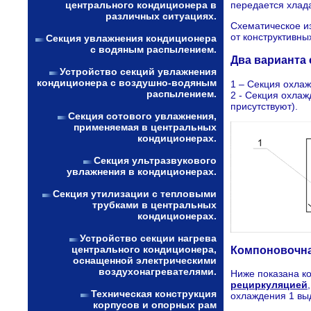
передается хлада
центрального кондиционера в
различных ситуациях.
Схематическое и
от конструктивн
Секция увлажнения кондиционера
с водяным распылением.
Два варианта
Устройство секций увлажнения
кондиционера с воздушно-водяным
1 – Секция охла
распылением.
2 - Секция охла
присутствуют).
Секция сотового увлажнения,
применяемая в центральных
кондиционерах.
Секция ультразвукового
увлажнения в кондиционерах.
Секция утилизации с тепловыми
трубками в центральных
кондиционерах.
Устройство секции нагрева
центрального кондиционера,
Компоновочна
оснащенной электрическими
воздухонагревателями.
Ниже показана к
рециркуляцией
Техническая конструкция
охлаждения 1 вы
корпусов и опорных рам