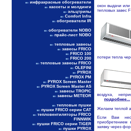
инфракрасные обогреватели
окон выдачи или
кассеты и молдинги
тепловых завес
эльцтрипы
Comfort Infra
обогреватели IR
обогреватели NOBO
прайс-лист NOBO
тепловые завесы
завесы FRICO
FRICO 100
потери тепла ч
FRICO 200
тепловые завесы FRICO
OLEFINI
PYROX
PYROX PM
PYROX Screen Master
PYROX Screen Master AS
завесы TROPIC
воздуха, непр
завесы METEOR
подробнее...
тепловые пушки
Желаем теплой а
пушки FRICO серии CAT
тепловентиляторы FRICO
Если Вам нео
FINNWIK
приобретением 
пушки FRICO серии TIGER
заявку через фор
пушки PYROX