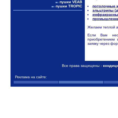
пушки VEAB
пушки TROPIC
потолочные 
эльцтрипы (
инфракрасные
промышленны
Желаем теплой а
Если Вам нео
приобретением 
заявку через фор
Все права защищены -
кондиц
Реклама на сайте: