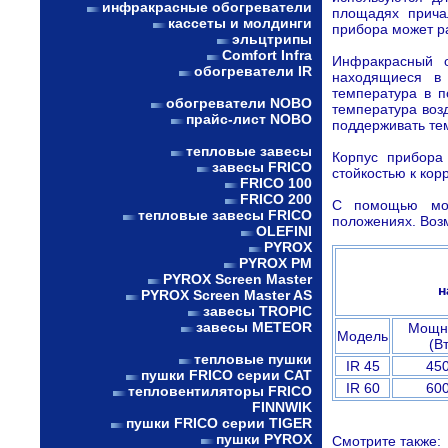
инфракрасные обогреватели
площадях причал
кассеты и молдинги
прибора может ра
эльцтрипы
Comfort Infra
Инфракрасный о
обогреватели IR
находящиеся в 
температура в 
обогреватели NOBO
температура возд
прайс-лист NOBO
поддерживать те
тепловые завесы
Корпус прибора
завесы FRICO
стойкостью к кор
FRICO 100
FRICO 200
С помощью мон
тепловые завесы FRICO
положениях. Возм
OLEFINI
PYROX
PYROX PM
PYROX Screen Master
н
PYROX Screen Master AS
завесы TROPIC
завесы METEOR
Мощн
Модель
(Вт
тепловые пушки
IR 45
45
пушки FRICO серии CAT
IR 60
60
тепловентиляторы FRICO
FINNWIK
пушки FRICO серии TIGER
пушки PYROX
Смотрите также: