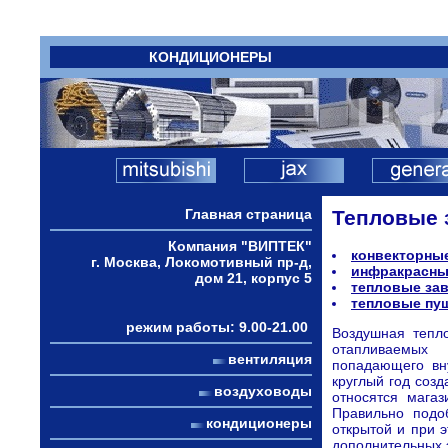
КОНДИЦИОНЕРЫ
Главная страница
Тепловые 
Компания "ВИПТЕК"
конвекторны
г. Москва, Локомотивный пр-д,
инфракрасны
дом 21, корпус 5
тепловые за
тепловые пу
режим работы: 9.00-21.00
Воздушная тепл
отапливаемых
вентиляция
попадающего вну
круглый год созд
воздуховоды
относятся мага
Правильно подо
кондиционеры
открытой и при 
дополнительных э