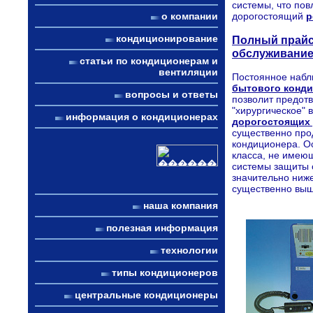
системы, что пов
о компании
дорогостоящий
р
кондиционирование
Полный прайс
обслуживание
статьи по кондиционерам и
вентиляции
Постоянное набл
бытового конд
вопросы и ответы
позволит предот
"хирургическое" 
информация о кондиционерах
дорогостоящих 
существенно прод
кондиционера. О
класса, не имеющ
системы защиты 
значительно ниже
существенно выш
наша компания
полезная информация
технологии
типы кондиционеров
центральные кондиционеры