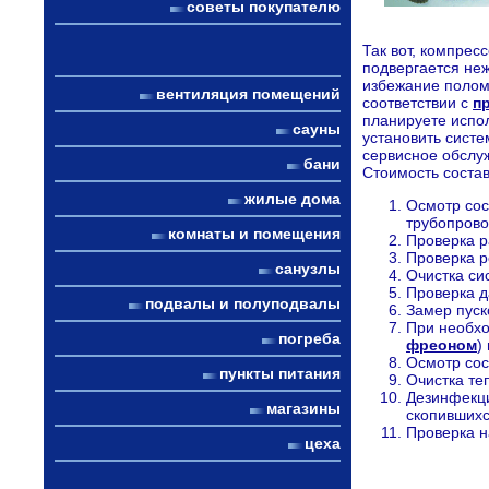
советы покупателю
Так вот, компрес
подвергается не
избежание полом
вентиляция помещений
соответствии с
п
планируете испо
сауны
установить систе
сервисное обслу
бани
Стоимость состав
жилые дома
Осмотр сос
трубопрово
комнаты и помещения
Проверка р
Проверка р
санузлы
Очистка си
Проверка д
подвалы и полуподвалы
Замер пуск
При необхо
погреба
фреоном
)
Осмотр сос
пункты питания
Очистка те
Дезинфекци
магазины
скопившихс
Проверка н
цеха