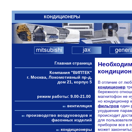
КОНДИЦИОНЕРЫ
Главная страница
Необходим
кондицион
Компания "ВИПТЕК"
г. Москва, Локомотивный пр-д,
дом 21, корпус 5
В отличие от люб
кондиционер
тре
бережного отноше
режим работы: 9.00-21.00
магнитофон не н
но кондиционер 
вентиляция
фильтров
один р
ухудшение парам
производство воздуховодов и
происходит дост
фасонных изделий
для пользователя
прибором все в п
кондиционеры
может закончить