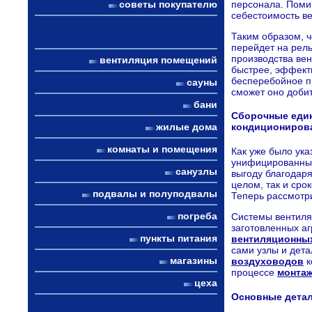
персонала. Помим
советы покупателю
себестоимость в
Таким образом, 
перейдет на рель
производства вен
вентиляция помещений
быстрее, эффект
бесперебойное п
сауны
сможет оно добит
бани
Сборочные един
жилые дома
кондициониров
комнаты и помещения
Как уже было ука
унифицированных
санузлы
выгоду благодаря
целом, так и сро
подвалы и полуподвалы
Теперь рассмотри
погреба
Системы вентиля
заготовленных аг
пункты питания
вентиляционных
сами узлы и дета
магазины
воздуховодов
к
процессе
монтаж
цеха
Основные детал