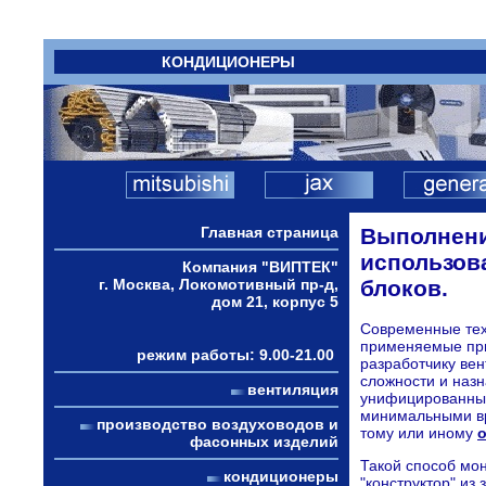
КОНДИЦИОНЕРЫ
Главная страница
Выполнени
использов
Компания "ВИПТЕК"
г. Москва, Локомотивный пр-д,
блоков.
дом 21, корпус 5
Современные тех
применяемые при
режим работы: 9.00-21.00
разработчику вен
сложности и наз
вентиляция
унифицированных
минимальными вр
производство воздуховодов и
тому или иному
фасонных изделий
Такой способ мо
кондиционеры
"конструктор" из