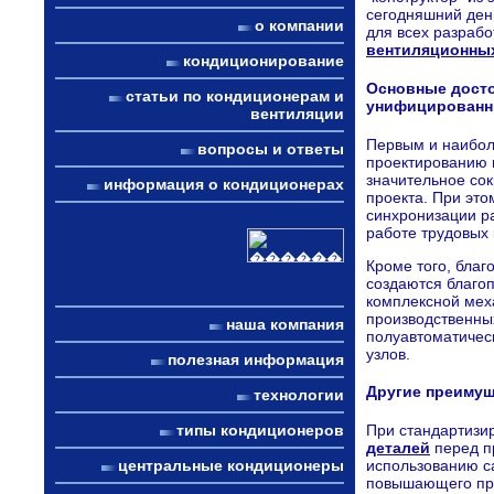
сегодняшний ден
о компании
для всех разраб
вентиляционны
кондиционирование
Основные досто
статьи по кондиционерам и
унифицированн
вентиляции
Первым и наибол
вопросы и ответы
проектированию 
значительное со
информация о кондиционерах
проекта. При это
синхронизации р
работе трудовых 
Кроме того, бла
создаются благо
комплексной мех
производственных
наша компания
полуавтоматическ
узлов.
полезная информация
Другие преимущ
технологии
При стандартизи
типы кондиционеров
деталей
перед п
использованию с
центральные кондиционеры
повышающего про