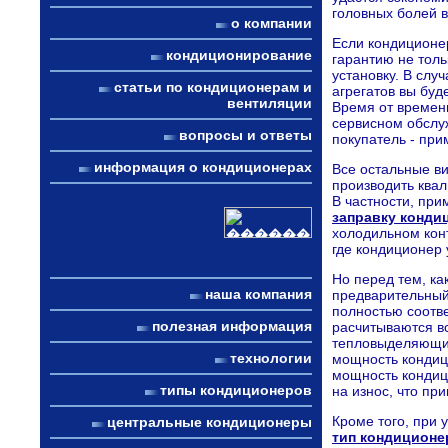
головных болей 
о компании
Если кондиционер
кондиционирование
гарантию не толь
установку. В слу
статьи по кондиционерам и
агрегатов вы буд
вентиляции
Время от времени
сервисном обслу
вопросы и ответы
покупатель - пр
информация о кондиционерах
Все остальные в
производить ква
В частности, при
заправку конди
холодильном конт
где кондиционер 
Но перед тем, ка
наша компания
предварительный
полностью соотв
полезная информация
расчитываются вс
тепловыделяющие
технологии
мощность кондици
мощность кондиц
типы кондиционеров
на износ, что пр
Кроме того, при 
центральные кондиционеры
тип кондиционе