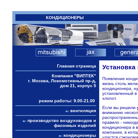
КОНДИЦИОНЕРЫ
Главная страница
Установка 
Компания "ВИПТЕК"
Появление кондиц
г. Москва, Локомотивный пр-д,
жизнь столь жела
дом 21, корпус 5
кондиционера, ну
установленный в
хлопот.
режим работы: 9.00-21.00
Если вы решили
вентиляция
вниманию несколь
распространенны
производство воздуховодов и
правило - никогд
фасонных изделий
кондиционера в 
компании, в кото
кондиционеры
удастся сэкономи