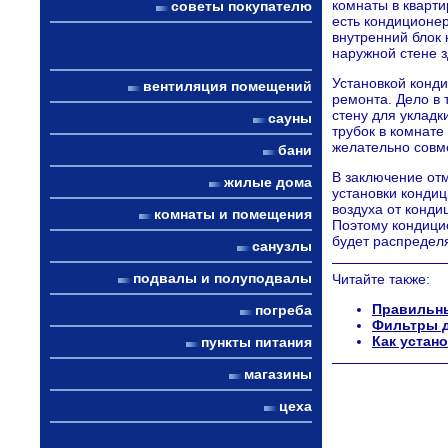
комнаты в кварт
советы покупателю
есть кондиционер
внутренний блок 
наружной стене з
Установкой конди
вентиляция помещений
ремонта. Дело в
стену для уклад
сауны
трубок в комнате
желательно совме
бани
В заключение отм
жилые дома
установки кондиц
воздуха от конди
комнаты и помещения
Поэтому кондици
будет распредел
санузлы
подвалы и полуподвалы
Читайте также:
Правильн
погреба
Фильтры д
Как устан
пункты питания
магазины
цеха