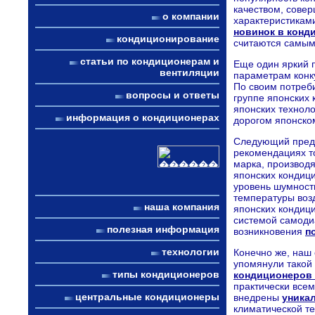
качеством, сове
о компании
характеристикам
новинок в конд
кондиционирование
считаются самым
статьи по кондиционерам и
Еще один яркий 
вентиляции
параметрам конк
По своим потреби
вопросы и ответы
группе японских 
японских технол
информация о кондиционерах
дорогом японско
Следующий предс
рекомендациях то
марка, произво
японских кондиц
уровень шумност
температуры возд
наша компания
японских кондиц
системой самоди
полезная информация
возникновения
п
технологии
Конечно же, наш
упомянули такой
типы кондиционеров
кондиционеров 
практически все
центральные кондиционеры
внедрены
уника
климатической те