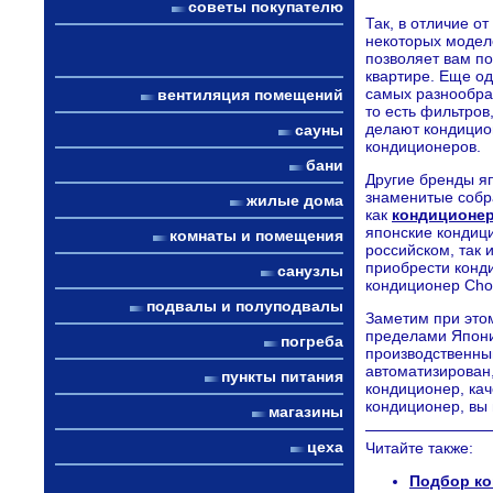
советы покупателю
Так, в отличие о
некоторых модел
позволяет вам по
квартире. Еще од
самых разнообр
вентиляция помещений
то есть фильтро
делают кондицио
сауны
кондиционеров.
бани
Другие бренды яп
знаменитые собра
жилые дома
как
кондиционе
японские кондиц
комнаты и помещения
российском, так 
приобрести конд
санузлы
кондиционер Cho
подвалы и полуподвалы
Заметим при этом
пределами Японии,
погреба
производственны
автоматизирован,
пункты питания
кондиционер, кач
кондиционер, вы 
магазины
цеха
Читайте также:
Подбор ко