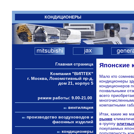
КОНДИЦИОНЕРЫ
Главная страница
Японские 
Компания "ВИПТЕК"
Мало кто сомнева
г. Москва, Локомотивный пр-д,
кондиционеры зд
дом 21, корпус 5
кондиционеров п
похвальными отз
всего приобретае
режим работы: 9.00-21.00
многочисленны
компактными габ
вентиляция
Итак, какие же 
производство воздуховодов и
рынке
климатиче
фасонных изделий
в группу
элитны
покупаемых японс
кондиционеры
популярность ко