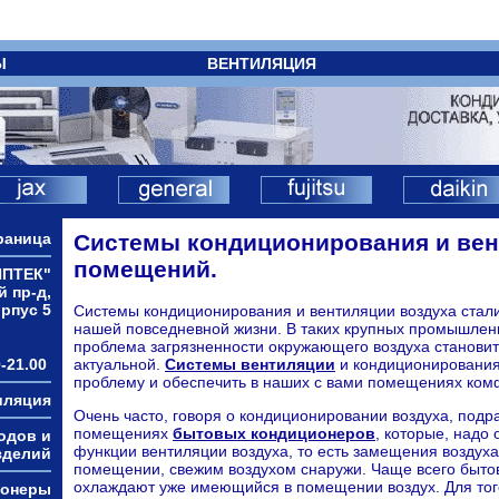
Ы
ВЕНТИЛЯЦИЯ
раница
Системы кондиционирования и ве
помещений.
ИПТЕК"
й пр-д,
орпус 5
Системы кондиционирования и вентиляции воздуха стал
нашей повседневной жизни. В таких крупных промышленн
проблема загрязненности окружающего воздуха становит
-21.00
актуальной.
Системы вентиляции
и кондиционирования
проблему и обеспечить в наших с вами помещениях ком
иляция
Очень часто, говоря о кондиционировании воздуха, подр
помещениях
бытовых кондиционеров
, которые, надо
одов и
функции вентиляции воздуха, то есть замещения воздуха
зделий
помещении, свежим воздухом снаружи. Чаще всего быто
охлаждают уже имеющийся в помещении воздух. Для тог
ионеры