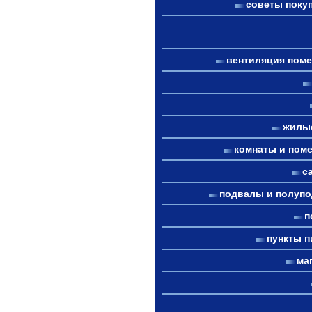
советы поку
вентиляция пом
жилы
комнаты и пом
с
подвалы и полуп
п
пункты п
ма