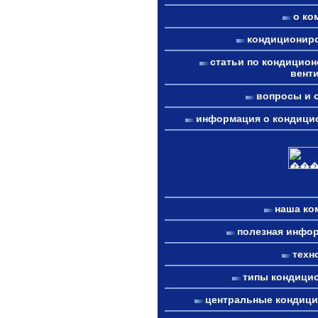
о ко
кондиционир
статьи по кондицион
вент
вопросы и 
информация о кондици
наша ко
полезная инфо
техн
типы кондици
центральные кондиц