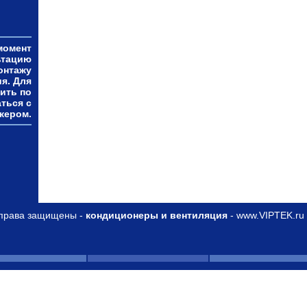
момент
ьтацию
онтажу
я. Для
ить по
ться с
жером.
права защищены -
кондиционеры и вентиляция
- www.VIPTEK.ru