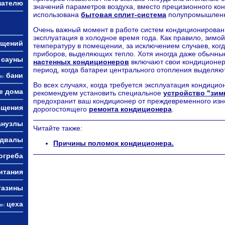
пателю
значений параметров воздуха, вместо прецизионного ко
использована
бытовая сплит-система
полупромышленн
Очень важный момент в работе систем кондиционировани
эксплуатация в холодное время года. Как правило, зимо
ещений
температуру в помещении, за исключением случаев, ког
приборов, выделяющих тепло. Хотя иногда даже обычны
сауны
настенных кондиционеров
включают свои кондиционер
период, когда батареи центрального отопления выделяют
бани
Во всех случаях, когда требуется эксплуатация кондици
е дома
рекомендуем установить специальное
устройство "зим
предохранит ваш кондиционер от преждевременного износ
ещения
дорогостоящего
ремонта кондиционера
.
анузлы
Читайте также:
одвалы
Причины поломок кондиционера.
огреба
итания
газины
цеха