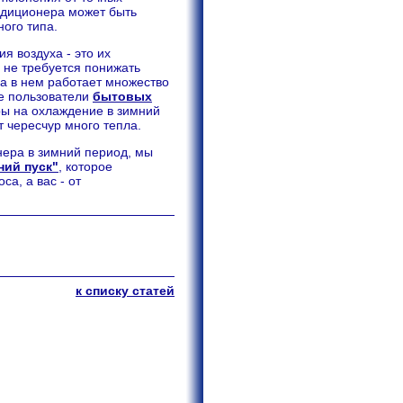
ндиционера может быть
ого типа.
я воздуха - это их
й не требуется понижать
да в нем работает множество
е пользователи
бытовых
ы на охлаждение в зимний
 чересчур много тепла.
онера в зимний период, мы
ний пуск"
, которое
а, а вас - от
к списку статей