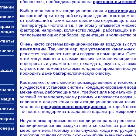
обновлялся, необходима установка
приточно-вытяжной
мпании
Выбор типа системы кондиционирования и
вентиляции
конкретной архитектурной ситуации здания, в котором он
ование
от требований к таким характеристикам окружающего возд
температура, чистота и т.д. При этом учитывается множ
ерам и
факторов, например, количество людей, работающих в 
иляции
тепловыделяющих приборов, ориентация и количество ок
ответы
Очень часто системы кондиционирования воздуха высту
вентиляции
. Так, например, при
установке канальных
онерах
решается задача вентиляции воздуха в помещении. Сис
этом могут выполнять самые различные манипуляции с 
подогревать и увлажнять его, охлаждать, осушать, а так
случаях при помощи системы кондиционирования посту
проходить даже бактериологическую очистку.
Как правило, очень многие производственные и техноло
нуждаются в установке системы кондиционирования возду
мпания
механизмы, работающие там, требуют для нормальной 
условий по температурному режиму и влажности возду
рмация
вариантом для решения задач кондиционирования таких
установка
прецизионного кондиционера
, который поз
ологии
точностью поддерживать заданные параметры микрокли
онеров
Но установка прецизионного кондиционера для решения 
кондиционированию воздуха является крайне затратным
ионеры
мероприятием. Поэтому в тех случаях, когда инструкци
приборов позволяют хоть сколько-нибудь значительные о