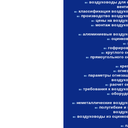
воздуховоды для 
вент
классификация воздух
производство воздух
цены на возду
монтаж воздух
алюминиевые возду
оцинко
гофриро
круглого с
прямоугольного с
кре
огне
параметры огнеза
воздух
расчет с
требования к воздух
оборуд
неметаллические возду
полугибкие и 
возду
воздуховоды из оцинко
п