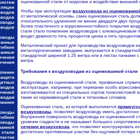
оцинкованной стали от коррозии и воздействия внешней 
систем
иляции
Чтобы при эксплуатации
воздуховода из оцинкованно
оводов
от металлической основы, сама оцинкованная сталь дол
оводов
относительного удлинения не менее двадцати двух проц
ховоды
более пластичного и коррозионностойкого покрытия воз
оводов
стали стало появление воздуховодов с алюмоцинковым п
входит девяносто пять процентов цинка и пять проценто
ховоды
ванные
Металлический прокат для производства воздуховодов и
гибкие
металлургическими заводами, выпускается в стандартной
ванные
стандартной шириной 1,25 метра или в листах пачками с
ечения
метра.
ечения
Требования к воздуховодам из оцинкованной стали
пление
защита
Воздуховоды из оцинкованной стали, призванные служить
щитных
эксплуатации, например, при перекачке особо агрессивн
оводов
изготавливаются из специальных сортов тонколистовой к
ечений
также из нержавеющей стали и титановых сплавов.
оводам
ование
Оцинкованная сталь, из которой выполняются
прямоуго
воздуховоды
, позволяет воздуховоду иметь достаточно
ховоды
Внутренняя поверхность воздуховода из оцинкованной с
гибкие
уровнем гладкости и не оказывает большого сопротивле
ховоды
сечении воздуховода
, что позволяет конструировать из
ванной
достаточно протяженные участки без ощутимой потери ст
стали
ластик