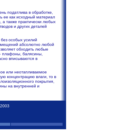
ень податлива в обработке,
ть ее как исходный материал
, а также практически любых
тводов и других деталей
 без особых усилий
помещений абсолютно любой
озволяет обходить любые
- плафоны, балясины,
расно вписываются в
рое или неотапливаемое
ую концентрацию влаги, то в
плоизоляционного покрытия,
ины на внутренней и
 2003