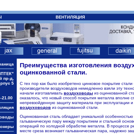
Ы
ВЕНТИЛЯЦИЯ
раница
Преимущества изготовления возду
оцинкованной стали.
ИПТЕК"
й пр-д,
орпус 5
С тех пор как было изобретено цинковое покрытие стали 
производители воздуховодов немедленно взяли эту техн
начали изготавливать
воздуховоды
из оцинкованной ста
-21.00
оказалось, что новый способ покрытия металла вполне 
непревзойденную защиту материала при эксплуатации 
иляция
воздуховодов
из оцинкованной стали.
Оцинкованная сталь обладает уникальной особенностью
ховоды
гальваническую пару между покрытием и стальной осно
операций по холодной обработке металла. В процессе р
ионеры
месте среза возникает гальваническая пара, надежно з