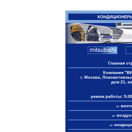
КОНДИЦИОНЕР
Главная ст
Компания "В
г. Москва, Локомотивны
дом 21, к
режим работы: 9.00
вент
возду
кондиц