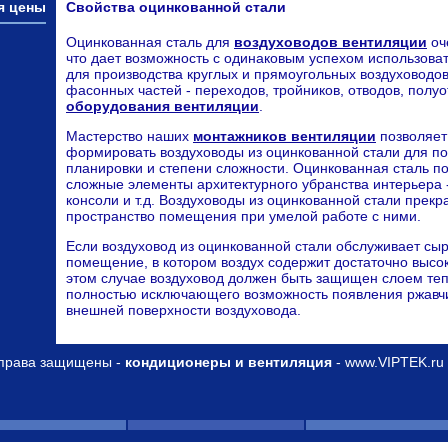
я цены
Свойства оцинкованной стали
Оцинкованная сталь для
воздуховодов вентиляции
оч
что дает возможность с одинаковым успехом использова
для производства круглых и прямоугольных воздуховодов
фасонных частей - переходов, тройников, отводов, полуо
оборудования вентиляции
.
Мастерство наших
монтажников вентиляции
позволяет
формировать воздуховоды из оцинкованной стали для 
планировки и степени сложности. Оцинкованная сталь п
сложные элементы архитектурного убранства интерьера 
консоли и т.д. Воздуховоды из оцинкованной стали прек
пространство помещения при умелой работе с ними.
Если воздуховод из оцинкованной стали обслуживает сы
помещение, в котором воздух содержит достаточно высок
этом случае воздуховод должен быть защищен слоем те
полностью исключающего возможность появления ржавч
внешней поверхности воздуховода.
права защищены -
кондиционеры и вентиляция
- www.VIPTEK.ru