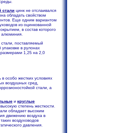
среды.
й стали
цинк не отслаивался
жна обладать свойством
ентов. Еще одним вариантом
духоводов из оцинкованной
окрытием, в состав которого
в алюминия.
з стали, поставляемый
 упаковке в рулонах
 размерами 1,25 на 2,0
 в особо жестких условиях
ых воздушных сред,
оррозионостойкой стали, а
льные
и
круглые
 высокую степень жесткости.
тали обладает высоким
ния движению воздуха в
 таких воздуховодов
атического давления.