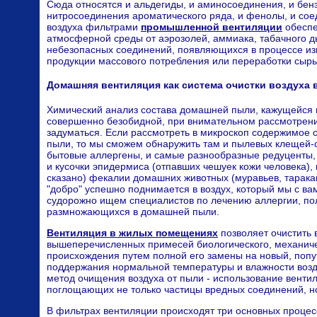
Сюда относятся и альдегиды, и аминосоединения, и бенз
нитросоединения ароматического ряда, и фенолы, и со
воздуха фильтрами
промышленной вентиляции
обеспе
атмосферной среды от аэрозолей, аммиака, табачного ды
небезопасных соединений, появляющихся в процессе из
продукции массового потребления или переработки сырь
Домашняя вентиляция как система очистки воздуха в
Химический анализ состава домашней пыли, кажущейся 
совершенно безобидной, при внимательном рассмотрени
задуматься. Если рассмотреть в микроскоп содержимое
пыли, то мы сможем обнаружить там и пылевых клещей-
бытовые аллергены, и самые разнообразные редуценты,
и кусочки эпидермиса (отпавших чешуек кожи человека), и
сказано) фекалии домашних животных (муравьев, тараканов
"добро" успешно поднимается в воздух, который мы с ва
судорожно ищем специалистов по лечению аллергии, по
размножающихся в домашней пыли.
Вентиляция в жилых помещениях
позволяет очистить 
вышеперечисленных примесей биологического, механиче
происхождения путем полной его замены на новый, попу
поддержания нормальной температуры и влажности возд
метод очищения воздуха от пыли - использование венти
поглощающих не только частицы вредных соединений, н
В фильтрах вентиляции происходят три основных процес