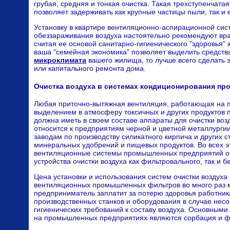
грубая, средняя и тонкая очистка. Такая трехступенчатая
позволяет задерживать как крупные частицы пыли, так и
Установку в квартире вентиляционно-аспирационной сис
обеззараживания воздуха настоятельно рекомендуют вра
считая ее основой санитарно-гигиенического "здоровья"
ваша "семейная экономика" позволяет выделить средства
микроклимата
вашего жилища, то лучше всего сделать э
или капитального ремонта дома.
Очистка воздуха в системах кондиционирования п
Любая приточно-вытяжная вентиляция, работающая на п
выделением в атмосферу токсичных и других продуктов
должна иметь в своем составе аппараты для очистки воз
относится к предприятиям черной и цветной металлургии,
заводам по производству силикатного кирпича и других 
минеральных удобрений и пищевых продуктов. Во всех эт
вентиляционные системы промышленных предприятий о
устройства очистки воздуха как фильтровального, так и б
Цена установки и использования систем очистки воздух
вентиляционных промышленных фильтров во много раз 
предприниматель заплатит за потерю здоровья работник
производственных станков и оборудования в случае нес
гигиенических требований к составу воздуха. Основными
на промышленных предприятиях являются сорбация и ф