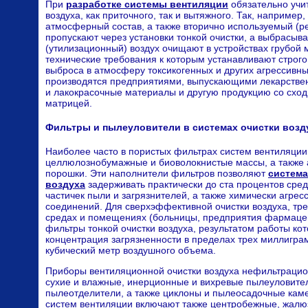
При
разработке системы вентиляции
обязательно учит
воздуха, как приточного, так и вытяжного. Так, наприме
атмосферный состав, а также вторично используемый (р
пропускают через установки тонкой очистки, а выбрасы
(утилизационный) воздух очищают в устройствах грубой 
технические требования к которым устанавливают стро
выброса в атмосферу токсикогенных и других агрессивны
производятся предприятиями, выпускающими лекарстве
и лакокрасочные материалы и другую продукцию со схо
матрицей.
Фильтры и пылеуловители в системах очистки возд
Наиболее часто в пористых фильтрах систем вентиляци
целлюлознобумажные и биоволокнистые массы, а также
порошки. Эти наполнители фильтров позволяют
систем
воздуха
задерживать практически до ста процентов сре
частичек пыли и загрязнителей, а также химически агре
соединений. Для сверхэффективной очистки воздуха, тр
средах и помещениях (больницы, предприятия фармацевт
фильтры тонкой очистки воздуха, результатом работы ко
концентрация загрязненности в пределах трех миллигра
кубический метр воздушного объема.
Приборы вентиляционной очистки воздуха нефильтрацио
сухие и влажные, инерционные и вихревые пылеуловите
пылеотделители, а также циклоны и пылеосадочные кам
систем вентиляции включают также центробежные, жалю