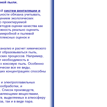
ной пыли.
кой
систем вентиляции и
ьности обязана учитывать,
дением экологических
го проектируемой
тодов оценки качества как
можность реально оценить
 микробной и пылевой
плексных оценок и
анализ и расчет химического
т образовываться пыль,
еских процессов. Например,
т необходимость в
х коксовую пыль. Особенно
ически все ее виды,
ьших концентрациях способны
, и электроплавильных
лообработки, и
 Список производств,
равляющими веществами,
тв, выделяемых в атмосферу
а, так и в виде пара.