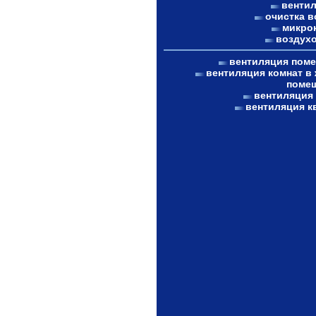
венти
очистка в
микро
воздух
вентиляция пом
вентиляция комнат в
поме
вентиляция
вентиляция к