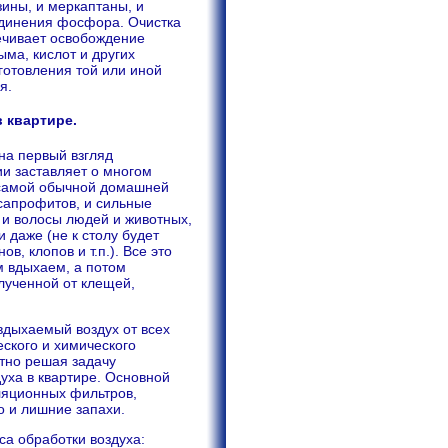
ины, и меркаптаны, и
единения фосфора. Очистка
чивает освобождение
ма, кислот и других
готовления той или иной
я.
 квартире.
на первый взгляд
и заставляет о многом
 самой обычной домашней
сапрофитов, и сильные
 и волосы людей и животных,
 даже (не к столу будет
, клопов и т.п.). Все это
м вдыхаем, а потом
лученной от клещей,
вдыхаемый воздух от всех
ского и химического
тно решая задачу
уха в квартире. Основной
ляционных фильтров,
о и лишние запахи.
са обработки воздуха: