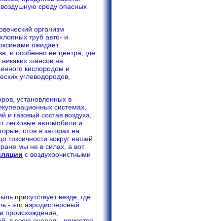
 воздушную среду опасных
ловеческий организм
хлопных труб авто- и
токсинами ожидает
а, и особенно ее центра, где
 никаких шансов на
щенного кислородом и
еских углеводородов,
ров, установленных в
екуперационных системах,
й и газовый состав воздуха,
ят легковые автомобили и
орые, стоя в заторах на
цо токсичности вокруг нашей
ране мы не в силах, а вот
иляции
с воздухоочистными
ыль присутствует везде, где
ь - это аэродисперсный
 и происхождения,
й, в свою очередь, является