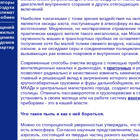
ляторы
двигателей внутреннего сгорания и других отягощающих
оздуха
включений.
климат
ообмен
Наиболее токсичными с точки зрения воздействия на че
являются оксиды азота, поступающие в атмосферу из вы
ещений
мототехники. Медленное, но неотвратимое отравление 
 жилых
практически каждого жителя такого мегаполиса, как Москв
щениях
скученность машин в транспортных пробках не оставляет
 домов
получение хотя бы малой толики свежего воздуха, насы
вартир
озоном, а не оксидами серы и соединениями полициклич
вызывающих рак кожных покровов и внутренних органов.
Современные способы очистки воздуха с помощью прибо
вентиляционных каналах и дымоходах, в
приточных
и р
позволяют радикально и качественно изменить химически
главный и решающий вклад в загрязнение которого внос
крупногабаритные грузовики и фуры дальнобойщиков, кот
МКАДе и центральных магистралях города, создают коль
столицы. Отменить пассажиропоток и грузоперевозки в ст
установить в своем жилище или на работе систему
вент
приборами - это в нашей власти.
Что такое пыль и как с ней бороться.
Можно со стопроцентной уверенностью утверждать, что п
есть атмосфера. Согласно научным представлениям, пыл
аэрозоль, состоящий из твердых частиц разного калибра
находящихся во взвешенном состоянии в воздухе, которы