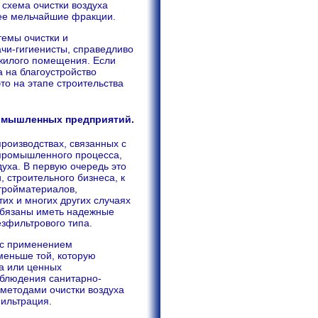
 схема очистки воздуха
 ее мельчайшие фракции.
темы очистки и
чи-гигиенисты, справедливо
 жилого помещения. Если
 на благоустройство
то на этапе строительства
ромышленных предприятий.
роизводствах, связанных с
 промышленного процесса,
духа. В первую очередь это
 строительного бизнеса, к
стройматериалов,
их и многих других случаях
бязаны иметь надежные
езфильтрового типа.
а с применением
меньше той, которую
а или ценных
облюдения санитарно-
 методами очистки воздуха
ильтрация.