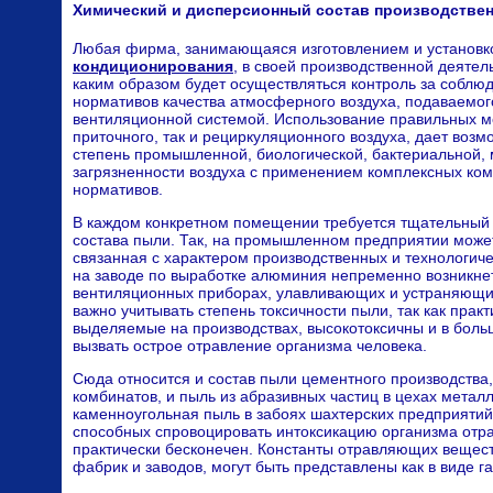
Химический и дисперсионный состав производствен
Любая фирма, занимающаяся изготовлением и установ
кондиционирования
, в своей производственной деятел
каким образом будет осуществляться контроль за соблю
нормативов качества атмосферного воздуха, подаваемо
вентиляционной системой. Использование правильных ме
приточного, так и рециркуляционного воздуха, дает воз
степень промышленной, биологической, бактериальной,
загрязненности воздуха с применением комплексных ком
нормативов.
В каждом конкретном помещении требуется тщательный 
состава пыли. Так, на промышленном предприятии може
связанная с характером производственных и технологич
на заводе по выработке алюминия непременно возникне
вентиляционных приборах, улавливающих и устраняющи
важно учитывать степень токсичности пыли, так как практ
выделяемые на производствах, высокотоксичны и в бол
вызвать острое отравление организма человека.
Сюда относится и состав пыли цементного производства
комбинатов, и пыль из абразивных частиц в цехах метал
каменноугольная пыль в забоях шахтерских предприятий.
способных спровоцировать интоксикацию организма от
практически бесконечен. Константы отравляющих вещес
фабрик и заводов, могут быть представлены как в виде газ