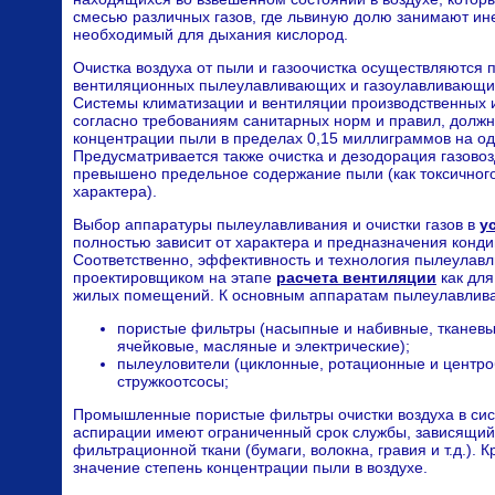
смесью различных газов, где львиную долю занимают ине
необходимый для дыхания кислород.
Очистка воздуха от пыли и газоочистка осуществляются 
вентиляционных пылеулавливающих и газоулавливающих 
Системы климатизации и вентиляции производственных
согласно требованиям санитарных норм и правил, должн
концентрации пыли в пределах 0,15 миллиграммов на од
Предусматривается также очистка и дезодорация газово
превышено предельное содержание пыли (как токсичного,
характера).
Выбор аппаратуры пылеулавливания и очистки газов в
у
полностью зависит от характера и предназначения кон
Соответственно, эффективность и технология пылеулав
проектировщиком на этапе
расчета вентиляции
как для
жилых помещений. К основным аппаратам пылеулавлива
пористые фильтры (насыпные и набивные, тканевы
ячейковые, масляные и электрические);
пылеуловители (циклонные, ротационные и центр
стружкоотсосы;
Промышленные пористые фильтры очистки воздуха в сис
аспирации имеют ограниченный срок службы, зависящий
фильтрационной ткани (бумаги, волокна, гравия и т.д.). 
значение степень концентрации пыли в воздухе.