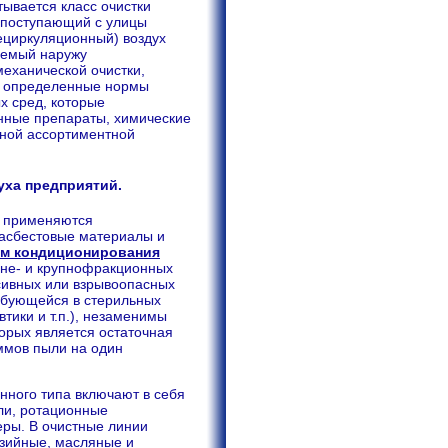
ывается класс очистки
р, поступающий с улицы
ециркуляционный) воздух
ваемый наружу
механической очистки,
го определенные нормы
х сред, которые
нные препараты, химические
дной ассортиментной
уха предприятий.
и применяются
 асбестовые материалы и
ам кондиционирования
дне- и крупнофракционных
ссивных или взрывоопасных
ебующейся в стерильных
ики и т.п.), незаменимы
торых является остаточная
ммов пыли на один
нного типа включают в себя
ли, ротационные
еры. В очистные линии
зийные, масляные и