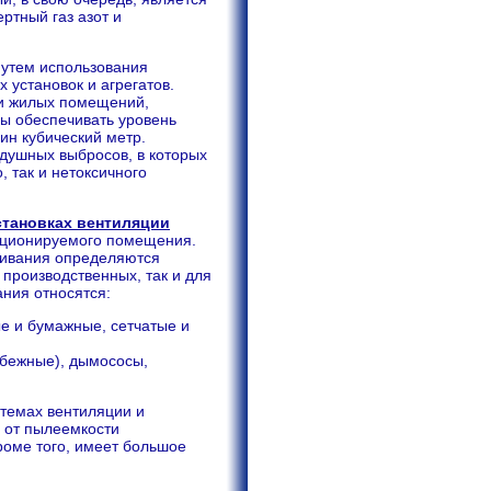
ртный газ азот и
путем использования
установок и агрегатов.
 и жилых помещений,
ы обеспечивать уровень
ин кубический метр.
здушных выбросов, в которых
 так и нетоксичного
становках вентиляции
диционируемого помещения.
ливания определяются
 производственных, так и для
ния относятся:
е и бумажные, сетчатые и
обежные), дымососы,
темах вентиляции и
 от пылеемкости
Кроме того, имеет большое