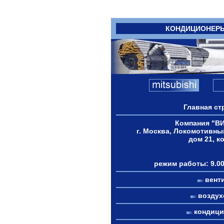
КОНДИЦИОНЕР
Главная ст
Компания "В
г. Москва, Локомотивны
дом 21, к
режим работы: 9.00
вент
возду
кондиц