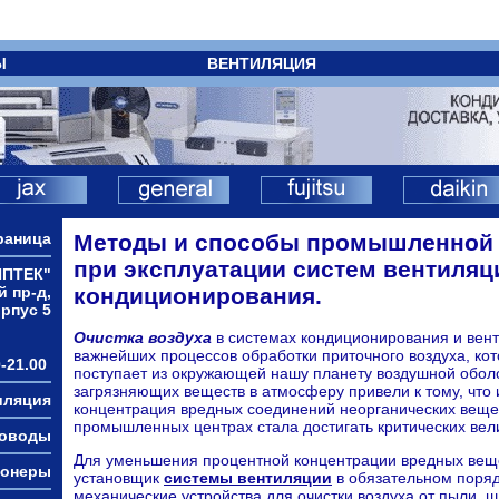
Ы
ВЕНТИЛЯЦИЯ
раница
Методы и способы промышленной 
при эксплуатации систем вентиляц
ИПТЕК"
й пр-д,
кондиционирования.
орпус 5
Очистка воздуха
в системах кондиционирования и венти
важнейших процессов обработки приточного воздуха, кот
-21.00
поступает из окружающей нашу планету воздушной обол
загрязняющих веществ в атмосферу привели к тому, что
иляция
концентрация вредных соединений неорганических вещес
промышленных центрах стала достигать критических вел
ховоды
Для уменьшения процентной концентрации вредных веще
ионеры
установщик
системы вентиляции
в обязательном поряд
механические устройства для очистки воздуха от пыли, ш