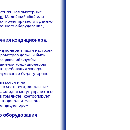
достигли компьютерные
ов
. Малейший сбой или
х может привести к далеко
ронного оборудования,
ения кондиционера.
иционера
в части настроек
араметров должны быть
сервисной службы.
равления кондиционером
о требования завода-
луживание будет утеряно.
иваются и на
 в частности, канальные
а
сегодня могут управляться
 том чисте, контролирует
всего дополнительного
 кондиционером.
о оборудования