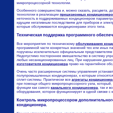
микропроцессорной технологии.
Особенного совершенства и, можно сказать, расцвета, 
технологии в реализации
прецизионных кондиционер
неточность в поддерживаемых кондиционером параметра
идущим негативным последствиям для приборов и элект
которые обслуживаются кондиционерами этого типа.
Техническая поддержка программного обеспеч
Все мероприятия по техническому
обслуживанию конд
программной части конкретных значений тех или иных п
поручены исключительно официальным представителям 
Недопустимо постороннее вмешательство в систему уп
любых несанкционированных лиц. При нарушении данног
изготовителя кондиционера
право на гарантийное обс
Очень часто расширенные системы управления устанавл
полупромышленных кондиционерах, к которым относятся,
сплит-системы. Практически все
агрегаты кондиционер
при помощи общего микропроцессорного узла, который, в
функции как самого
канального кондиционера
, так и 
оборудования, которое функционирует в одной связке с
Контроль микропроцессором дополнительног
кондиционера.