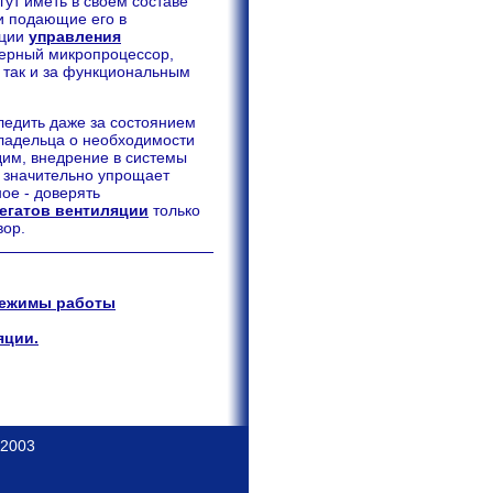
ут иметь в своем составе
и подающие его в
кции
управления
терный микропроцессор,
 так и за функциональным
ледить даже за состоянием
ладельца о необходимости
дим, внедрение в системы
 значительно упрощает
ое - доверять
егатов вентиляции
только
вор.
режимы работы
яции.
 2003