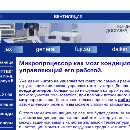
Ы
ВЕНТИЛЯЦИЯ
раница
Микропроцессор как мозг кондицио
управляющий его работой.
ИПТЕК"
й пр-д,
орпус 5
Уже давно никого не удивляет тот факт, что самыми раз
окружающими человека, управляют компьютеры. Дошла 
кондиционеров
, большинство из функций которых тепе
-21.00
всякого участия пользователя, при помощи встроенного 
микропроцессора. Достаточно только переключить
рабо
иляция
автоматический режим, и вы можете спокойно занимать
С этого момента кондиционер сам все будет делать за 
ховоды
датчиков кондиционера встроенный компьютер узнает, к
между заданной вами в качестве желаемой температуры 
ионеры
в настоящий момент имеет воздушная среда в комнате.