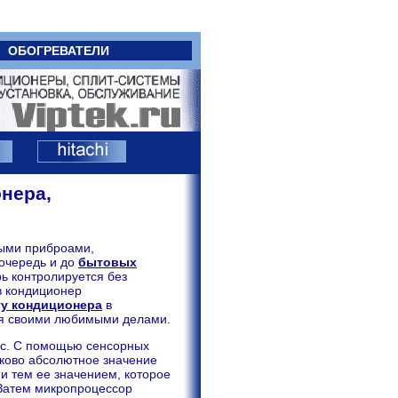
ОБОГРЕВАТЕЛИ
нера,
ными приброами,
очередь и до
бытовых
рь контролируется без
в кондиционер
ту кондиционера
в
ся своими любимыми делами.
вас. С помощью сенсорных
аково абсолютное значение
и тем ее значением, которое
 Затем микропроцессор