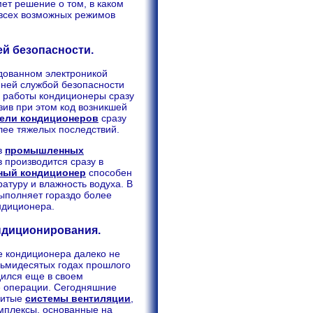
ет решение о том, в каком
 всех возможных режимов
й безопасности.
дованном электроникой
ней службой безопасности
й работы кондиционеры сразу
ив при этом код возникшей
ели кондиционеров
сразу
лее тяжелых последствий.
в
промышленных
в производится сразу в
ный кондиционер
способен
туру и влажность водуха. В
выполняет гораздо более
ндиционера.
ндиционирования.
е кондиционера далеко не
сьмидесятых годах прошлого
дился еще в своем
е операции. Сегодняшние
витые
системы вентиляции
,
мплексы, основанные на