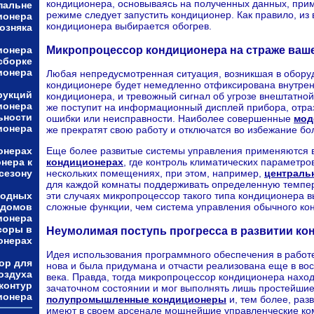
кондиционера, основываясь на полученных данных, прим
пальне
режиме следует запустить кондиционер. Как правило, из
ионера
кондиционера выбирается обогрев.
возняка
Микропроцессор кондиционера на страже ваше
ионера
сборке
ионера
Любая непредусмотренная ситуация, возникшая в обору
кондиционере будет немедленно отфиксирована внутрен
рукций
кондиционера, и тревожный сигнал об угрозе внештатно
ионера
же поступит на информационный дисплей прибора, отраз
ьности
ошибки или неисправности. Наиболее совершенные
мод
ионера
же прекратят свою работу и отключатся во избежание бо
онерах
Еще более развитые системы управления применяются 
нера к
кондиционерах
, где контроль климатических параметро
сезону
нескольких помещениях, при этом, например,
централь
для каждой комнаты поддерживать определенную темпера
родных
эти случаях микропроцессор такого типа кондиционера 
домов
сложные функции, чем система управления обычного ко
ионера
соры в
Неумолимая поступь прогресса в развитии ко
онерах
Идея использования программного обеспечения в работ
ор для
нова и была придумана и отчасти реализована еще в во
оздуха
века. Правда, тогда микропроцессор кондиционера нахо
контур
зачаточном состоянии и мог выполнять лишь простейши
ионера
полупромышленные кондиционеры
и, тем более, раз
имеют в своем арсенале мощнейшие управленческие ко