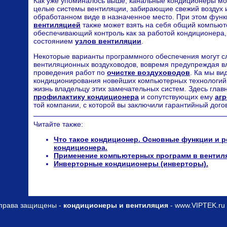
Как уже упоминалось выше, канальные кондиционеры мог
целые системы вентиляции, забирающие свежий воздух 
обработанном виде в назначенное место. При этом фун
вентиляцией
также может взять на себя общий компью
обеспечивающий контроль как за работой кондиционера,
состоянием
узлов вентиляции
.
Некоторые варианты программного обеспечения могут с
вентиляционных воздуховодов, вовремя предупреждая в
проведения работ по
очистке воздуховодов
. Ка мы ви
кондиционирования новейших компьютерных технологий
жизнь владельцу этих замечательных систем. Здесь главн
профилактику кондиционера
и сопутствующих ему
агр
той компании, с которой вы заключили гарантийный дого
Читайте также:
Что такое кондиционер. Основные функции и 
кондиционера.
Применение компьютерных программ в вентил
Инверторные кондиционеры (инверторы).
права защищены -
кондиционеры и вентиляция
- www.VIPTEK.ru