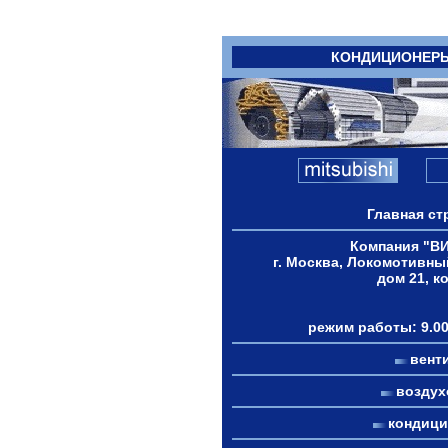
КОНДИЦИОНЕР
Главная ст
Компания "В
г. Москва, Локомотивны
дом 21, к
режим работы: 9.00
вент
возду
кондиц