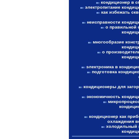
кондиционер в с
электропитание кондиц
как избежать ск
неисправности кондиц
о правильной 
кондиц
многообразие конст
кондиц
о производител
кондиц
электроника в кондици
подготовка кондицио
кондиционеры для заго
экономичность кондиц
микропроцес
кондици
кондиционер как приб
охлаждения в
холодильный 
кондиц