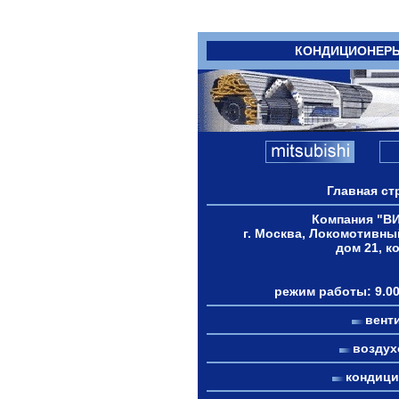
КОНДИЦИОНЕР
Главная ст
Компания "В
г. Москва, Локомотивны
дом 21, к
режим работы: 9.00
вент
возду
кондиц