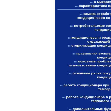
о микрок
характеристики в
замена отрабо
кондиционеров на
потребительские св
кондици
кондиционеры и сохр
окружающей
стерилизация кондиц
правильная эксплу
кондиц
основные пробле
использовании кондиц
основные риски поку
кондиц
работа кондиционера при 
темпер
работа кондиционера в 
теплового 
дополнительные фун