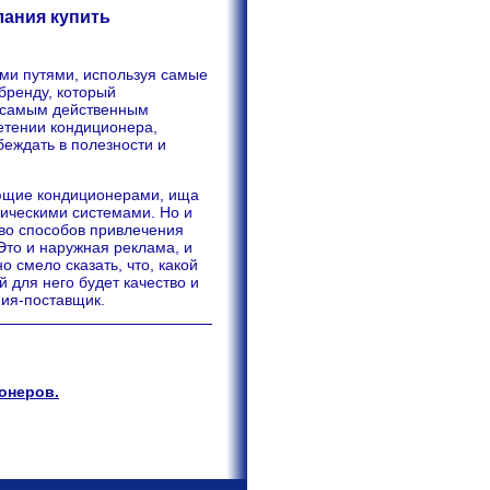
лания купить
ми путями, используя самые
бренду, который
и самым действенным
етении кондиционера,
беждать в полезности и
ующие кондиционерами, ища
ическими системами. Но и
во способов привлечения
Это и наружная реклама, и
 смело сказать, что, какой
 для него будет качество и
ния-поставщик.
онеров.