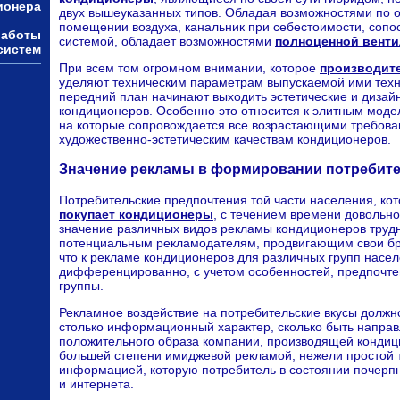
ионера
двух вышеуказанных типов. Обладая возможностями по 
помещении воздуха, канальник при себестоимости, сопо
работы
системой, обладает возможностями
полноценной вент
систем
При всем том огромном внимании, которое
производит
уделяют техническим параметрам выпускаемой ими техн
передний план начинают выходить эстетические и дизай
кондиционеров. Особенно это относится к элитным моде
на которые сопровождается все возрастающими требова
художественно-эстетическим качествам кондиционеров.
Значение рекламы в формировании потребите
Потребительские предпочтения той части населения, кот
покупает кондиционеры
, с течением времени довольно
значение различных видов рекламы кондиционеров труд
потенциальным рекламодателям, продвигающим свои бре
что к рекламе кондиционеров для различных групп насе
дифференцированно, с учетом особенностей, предпочте
группы.
Рекламное воздействие на потребительские вкусы должно
столько информационный характер, сколько быть напр
положительного образа компании, производящей кондици
большей степени имиджевой рекламой, нежели простой 
информацией, которую потребитель в состоянии почерпн
и интернета.