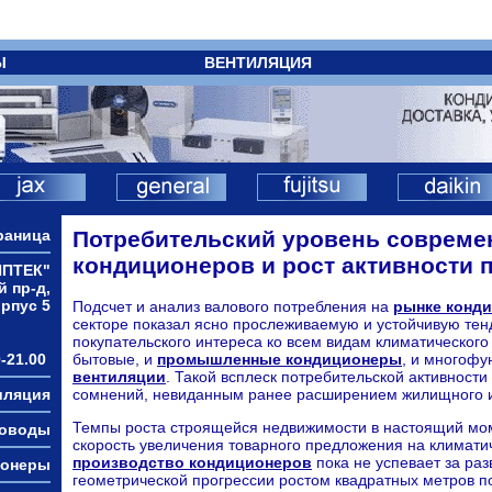
Ы
ВЕНТИЛЯЦИЯ
раница
Потребительский уровень соврем
кондиционеров и рост активности 
ИПТЕК"
й пр-д,
орпус 5
Подсчет и анализ валового потребления на
рынке конд
секторе показал ясно прослеживаемую и устойчивую тен
покупательского интереса ко всем видам климатического
-21.00
бытовые, и
промышленные кондиционеры
, и многоф
вентиляции
. Такой всплеск потребительской активности
иляция
сомнений, невиданным ранее расширением жилищного и 
Темпы роста строящейся недвижимости в настоящий мо
ховоды
скорость увеличения товарного предложения на климати
производство кондиционеров
пока не успевает за ра
ионеры
геометрической прогрессии ростом квадратных метров 