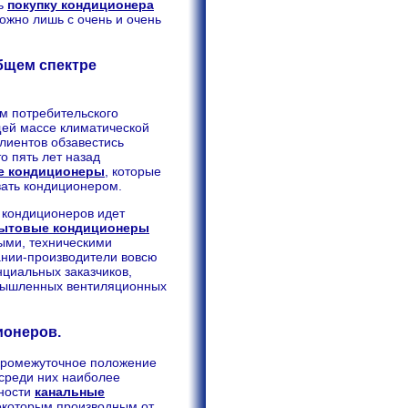
ть
покупку кондиционера
жно лишь с очень и очень
бщем спектре
ем потребительского
щей массе климатической
лиентов обзавестись
о пять лет назад
е кондиционеры
, которые
вать кондиционером.
к кондиционеров идет
ытовые кондиционеры
ыми, техническими
ании-производители вовсю
нциальных заказчиков,
омышленных вентиляционных
ионеров.
промежуточное положение
среди них наиболее
ьности
канальные
некоторым производным от