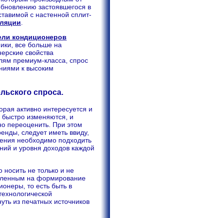
обновлению застоявшегося в
ставимой с настенной сплит-
иляции
.
ели кондиционеров
ики, все больше на
нерские свойства
лям премиум-класса, спрос
ниями к высоким
льского спроса.
орая активно интересуется и
 быстро изменяются, и
но переоценить. При этом
нды, следует иметь ввиду,
ления необходимо подходить
ний и уровня доходов каждой
 носить не только и не
авленным на формирование
онеры, то есть быть в
технологической
уть из печатных источников