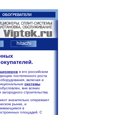
ОБОГРЕВАТЕЛИ
енных
покупателей.
иционеров
в его российском
денцию постепенного роста
 оборудования, включая и
ункциональные
системы
 обусловлен, вне всяких
загородного строительства.
мент значительно опережают
ческом рынке, и
звивающимся в
построенных площадей. С