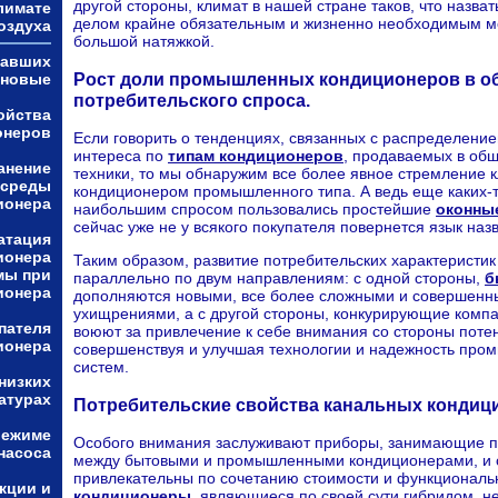
другой стороны, климат в нашей стране таков, что назва
лимате
делом крайне обязательным и жизненно необходимым мо
оздуха
большой натяжкой.
тавших
Рост доли промышленных кондиционеров в о
 новые
потребительского спроса.
ойства
онеров
Если говорить о тенденциях, связанных с распределени
интереса по
типам кондиционеров
, продаваемых в об
анение
техники, то мы обнаружим все более явное стремление к
 среды
кондиционером промышленного типа. А ведь еще каких-т
ионера
наибольшим спросом пользовались простейшие
оконны
сейчас уже не у всякого покупателя повернется язык наз
атация
ионера
Таким образом, развитие потребительских характеристи
мы при
параллельно по двум направлениям: с одной стороны,
б
ионера
дополняются новыми, все более сложными и совершенн
ухищрениями, а с другой стороны, конкурирующие комп
пателя
воюют за привлечение к себе внимания со стороны поте
ионера
совершенствуя и улучшая технологии и надежность пр
систем.
низких
атурах
Потребительские свойства канальных кондиц
режиме
Особого внимания заслуживают приборы, занимающие 
насоса
между бытовыми и промышленными кондиционерами, и 
привлекательны по сочетанию стоимости и функционал
кции и
кондиционеры
, являющиеся по своей сути гибридом, 