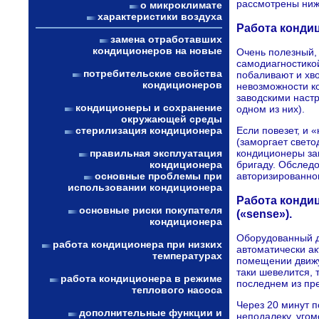
рассмотрены ниж
о микроклимате
характеристики воздуха
Работа конди
замена отработавших
кондиционеров на новые
Очень полезный,
самодиагностикой
потребительские свойства
побаливают и хво
кондиционеров
невозможности к
заводскими настр
кондиционеры и сохранение
одном из них).
окружающей среды
стерилизация кондиционера
Если повезет, и 
(заморгает свет
правильная эксплуатация
кондиционеры за
кондиционера
бригаду. Обслед
основные проблемы при
авторизированно
использовании кондиционера
Работа конди
основные риски покупателя
(«sense»).
кондиционера
Оборудованный д
работа кондиционера при низких
автоматически а
температурах
помещении движу
таки шевелится, 
работа кондиционера в режиме
последнем из пр
теплового насоса
Через 20 минут п
дополнительные функции и
неподалеку, угом