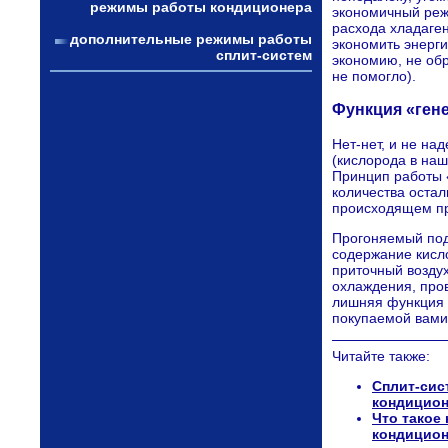
режимы работы кондиционера
экономичный реж
расхода хладаген
дополнительные режимы работы
экономить энерг
сплит-систем
экономию, не об
не помогло).
Функция «гене
Нет-нет, и не на
(кислорода в наш
Принцип работы 
количества остал
происходящем пр
Прогоняемый под
содержание кисл
приточный воздух
охлаждения, про
лишняя функция –
покупаемой вами
Читайте также:
Сплит-сис
кондицион
Что такое
кондицион