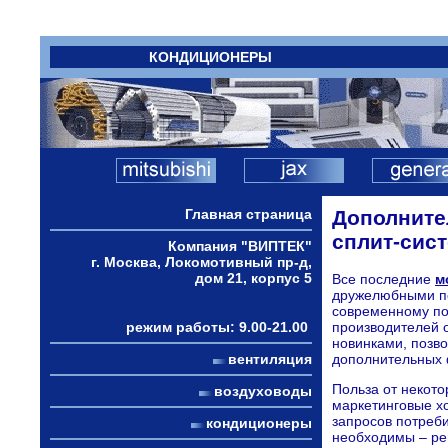
КОНДИЦИОНЕРЫ
Главная страница
Дополните
сплит-сист
Компания "ВИПТЕК"
г. Москва, Локомотивный пр-д,
дом 21, корпус 5
Все последние
м
дружелюбными по
современному по
режим работы: 9.00-21.00
производителей 
новинками, позв
вентиляция
дополнительных 
Польза от некото
воздуховоды
маркетинговые х
запросов потреби
кондиционеры
необходимы – ре