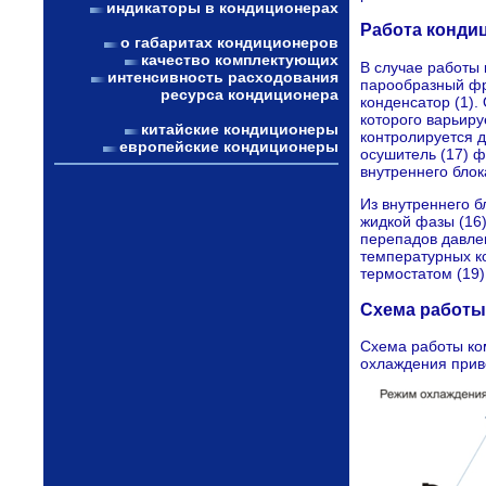
индикаторы в кондиционерах
Работа конди
о габаритах кондиционеров
качество комплектующих
В случае работы
интенсивность расходования
парообразный фре
ресурса кондиционера
конденсатор (1).
которого варьиру
китайские кондиционеры
контролируется д
европейские кондиционеры
осушитель (17) ф
внутреннего блок
Из внутреннего б
жидкой фазы (16)
перепадов давлен
температурных к
термостатом (19)
Схема работы
Схема работы ко
охлаждения прив