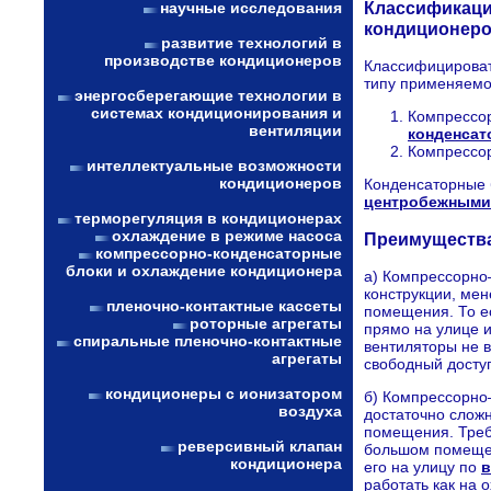
Классификаци
научные исследования
кондиционеро
развитие технологий в
производстве кондиционеров
Классифицироват
типу применяемо
энергосберегающие технологии в
системах кондиционирования и
Компрессо
вентиляции
конденсат
Компрессор
интеллектуальные возможности
кондиционеров
Конденсаторные 
центробежными
терморегуляция в кондиционерах
охлаждение в режиме насоса
Преимущества
компрессорно-конденсаторные
блоки и охлаждение кондиционера
а) Компрессорно
конструкции, мен
пленочно-контактные кассеты
помещения. То ес
роторные агрегаты
прямо на улице и
спиральные пленочно-контактные
вентиляторы не 
агрегаты
свободный доступ
кондиционеры с ионизатором
б) Компрессорно
воздуха
достаточно сложн
помещения. Требу
реверсивный клапан
большом помещен
кондиционера
его на улицу по
в
работать как на 