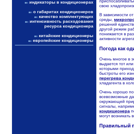
приспосабливать
индикаторы в кондиционерах
свою хладопроиз
о габаритах кондиционеров
В зависимости о
качество комплектующих
среды,
микропр
интенсивность расходования
решений единств
ресурса кондиционера
другой режим ра
понижается в ра
китайские кондиционеры
активности агрег
европейские кондиционеры
Погода как о
Очень многое в э
выдается тот ил
которыми приходи
быстроты его изн
перегрева конд
хладагента в хол
Очень хорошо по
всевозможные да
окружающей прир
сигналы, наприм
кондиционера
п
могут возникать 
Правильный п