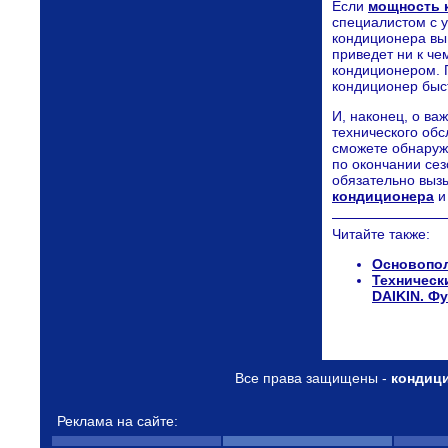
Если
мощность 
специалистом с 
кондиционера вы 
приведет ни к ч
кондиционером. 
кондиционер быст
И, наконец, о ва
технического об
сможете обнаруж
по окончании се
обязательно выз
кондиционера
и
Читайте также:
Основопол
Техническ
DAIKIN. Ф
Все права защищены -
кондиц
Реклама на сайте: