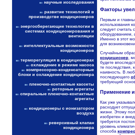
научные исследования
Факторы увел
развитие технологий в
производстве кондиционеров
Первым и главны
использования к
энергосберегающие технологии в
следует считать
системах кондиционирования и
оборудованием, 
вентиляции
Именно в этот мо
для возникновен
интеллектуальные возможности
кондиционеров
Случайным обра
кондиционер
, м
терморегуляция в кондиционерах
будете впоследст
охлаждение в режиме насоса
те последствия, 
компрессорно-конденсаторные
наивность. В лю
блоки и охлаждение кондиционера
последующего
о
требующий основ
пленочно-контактные кассеты
роторные агрегаты
Применение и
спиральные пленочно-контактные
агрегаты
Как уже указыва
расходует отпуще
кондиционеры с ионизатором
жизни. Этому по
воздуха
изобретен и внед
требуется постоя
реверсивный клапан
уровень климатич
кондиционера
способа
компре