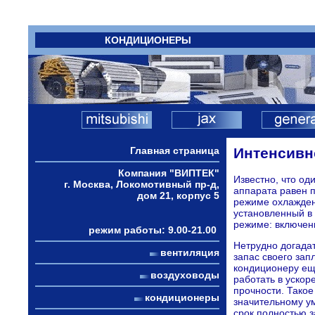
КОНДИЦИОНЕРЫ
Главная страница
Интенсивн
Компания "ВИПТЕК"
Известно, что од
г. Москва, Локомотивный пр-д,
аппарата равен 
дом 21, корпус 5
режиме охлажден
установленный в 
режиме: включен
режим работы: 9.00-21.00
Нетрудно догадат
вентиляция
запас своего зап
кондиционеру ещ
воздуховоды
работать в уско
прочности. Такое
кондиционеры
значительному у
срок полностью з