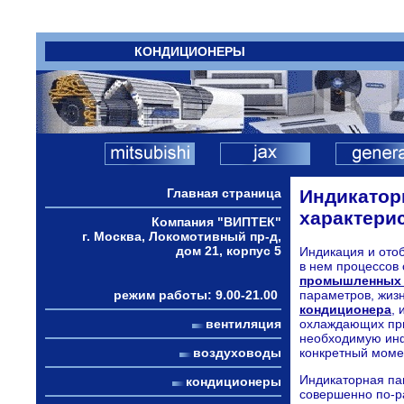
КОНДИЦИОНЕРЫ
Главная страница
Индикатор
характери
Компания "ВИПТЕК"
г. Москва, Локомотивный пр-д,
дом 21, корпус 5
Индикация и ото
в нем процессов
промышленных 
режим работы: 9.00-21.00
параметров, жиз
кондиционера
,
вентиляция
охлаждающих при
необходимую инф
воздуховоды
конкретный моме
Индикаторная па
кондиционеры
совершенно по-ра