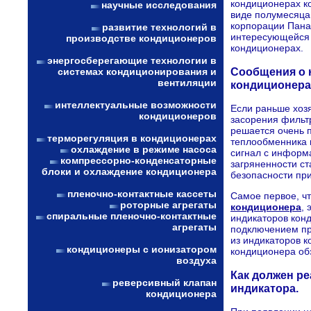
кондиционерах к
научные исследования
виде полумесяца
корпорации Пана
развитие технологий в
интересующейся 
производстве кондиционеров
кондиционерах.
энергосберегающие технологии в
Сообщения о 
системах кондиционирования и
вентиляции
кондиционера
интеллектуальные возможности
Если раньше хоз
кондиционеров
засорения фильт
решается очень 
терморегуляция в кондиционерах
теплообменника 
охлаждение в режиме насоса
сигнал с информа
компрессорно-конденсаторные
загряненности ст
блоки и охлаждение кондиционера
безопасности пр
пленочно-контактные кассеты
Самое первое, ч
роторные агрегаты
кондиционера
,
спиральные пленочно-контактные
индикаторов кон
агрегаты
подключением при
из индикаторов к
кондиционеры с ионизатором
кондиционера об
воздуха
Как должен ре
реверсивный клапан
индикатора.
кондиционера