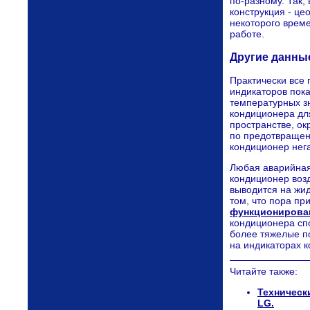
по-разному. Так,
конструкция - це
некоторого време
работе.
Другие данны
Практически все
индикаторов пока
температурных з
кондиционера дл
пространстве, о
по предотвращен
кондиционер нега
Любая аварийная
кондиционер воз
выводится на жид
том, что пора пр
функционирова
кондиционера спо
более тяжелые п
на индикаторах к
Читайте также:
Техническ
LG.