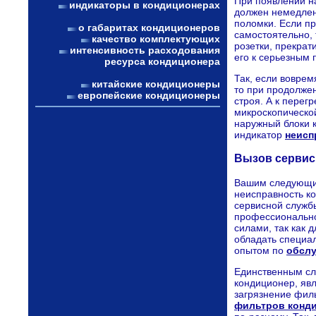
При появлении н
индикаторы в кондиционерах
должен немедлен
поломки. Если п
о габаритах кондиционеров
самостоятельно,
качество комплектующих
розетки, прекра
интенсивность расходования
его к серьезным 
ресурса кондиционера
Так, если воврем
китайские кондиционеры
то при продолже
европейские кондиционеры
строя. А к перег
микроскопическо
наружный блоки 
индикатор
неисп
Вызов сервис
Вашим следующим
неисправность к
сервисной служ
профессионально
силами, так как 
обладать специа
опытом по
обсл
Единственным сл
кондиционер, явл
загрязнение филь
фильтров конд