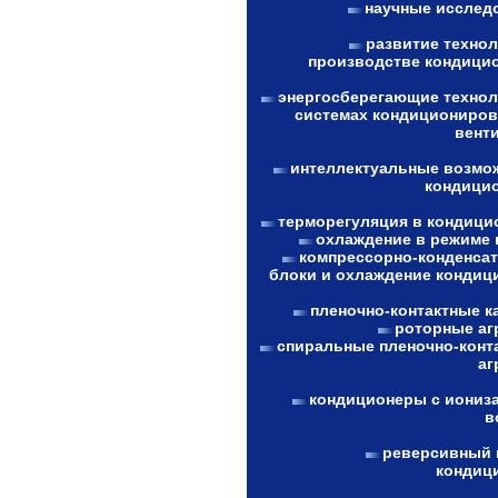
научные исслед
развитие технол
производстве кондици
энергосберегающие технол
системах кондициониров
вент
интеллектуальные возмо
кондици
терморегуляция в кондици
охлаждение в режиме 
компрессорно-конденса
блоки и охлаждение кондиц
пленочно-контактные к
роторные аг
спиральные пленочно-конт
аг
кондиционеры с иониз
в
реверсивный 
кондиц