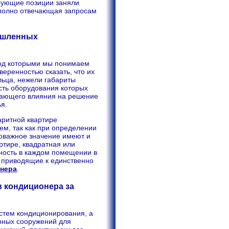
ирующие позиции заняли
 полно отвечающая запросам
ышленных
под которыми мы понимаем
веренностью сказать, что их
льца, нежели габариты
сть оборудования которых
шающего влияния на решение
я.
ритной квартире
м, так как при определении
оважное значение имеют и
ртире, квадратная или
ность в каждом помещении в
е приводящие к единственно
онера
.
 кондиционера за
стем кондиционирования, а
рных сооружений для