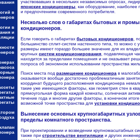
участвовавших в нескольких независимых опросах, лид
ования
японские кондиционеры
, как оборудование, наиболее
и предпочтениям современного потребителя.
огий в
онеров
Несколько слов о габаритах бытовых и пром
огии в
кондиционеров.
ания и
иляции
Если говорить о габаритах
бытовых кондиционеров
, 
большинство сплит-систем настенного типа, то можно с у
жности
размеры имеют гораздо большее значение для их владе
онеров
крупных
систем кондиционирования
, подавляющая ча
находится за пределами помещения и не оказывает ре
онерах
попроса об экономном использовании пространства жиль
насоса
торные
Поиск места под
размещение кондиционера
в малогаба
ионера
оказывается вообще достаточно проблематичным занятие
координат будущего расположения кондиционера немал
ассеты
такие уже имеющиеся факторы, как геометрия стен в ква
регаты
прямоугольная форма каждой комнаты, солнечная актив
актные
течение года и многие другие факторы, в конечном итог
регаты
возможной точке пространства для
установки кондици
атором
Вынесение основных крупногабаритных узлов
оздуха
пределы комнатного пространства.
клапан
При проектировании и возведении крупномасштабных си
ионера
также при
строительстве вентиляции
и других инжене