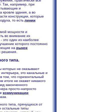
ужений, практически все
. Так, например, при
батывающие и
 кровле здания, а во
асти конструкции, которые
здуха, то есть
линии
емой мощности и
ть во внимание их
- это один из наиболее
лучшение которого постоянно
ляющие на
рынок
 решения.
ого типа.
ты которых не оказывают
интерьера, это канальные и
 в том, что горизонтальный
м итоге не окажет никакого
вид законченного
онера просто-напросто
се
коммуникации
аза.
ного типа, прячущихся от
е остальные типы