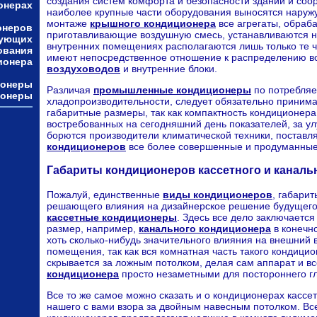
создания систем комфорта и безопасности зданий и соор
онерах
наиболее крупные части оборудования выносятся наружу
монтаже
крышного кондиционера
все агрегаты, обра
онеров
приготавливающие воздушную смесь, устанавливаются на
тующих
внутренних помещениях располагаются лишь только те ч
ования
имеют непосредственное отношение к распределению во
ионера
воздуховодов
и внутренние блоки.
ионеры
Различая
промышленные кондиционеры
по потребля
ионеры
хладопроизводительности, следует обязательно принима
габаритные размеры, так как компактность кондиционера 
востребованных на сегодняшний день показателей, за у
борются производители климатической техники, постав
кондиционеров
все более совершенные и продуманные
Габариты кондиционеров кассетного и канальн
Пожалуй, единственные
виды кондиционеров
, габари
решающего влияния на дизайнерское решение будущего 
кассетные кондиционеры
. Здесь все дело заключается
размер, например,
канального кондиционера
в конечно
хоть сколько-нибудь значительного влияния на внешний 
помещения, так как вся комнатная часть такого кондици
скрывается за ложным потолком, делая сам аппарат и в
кондиционера
просто незаметными для постороннего гл
Все то же самое можно сказать и о кондиционерах кассет
нашего с вами взора за двойным навесным потолком. Вс