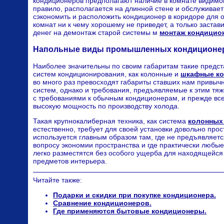
кондиционеров предполагают наличие в комнате видимого
правило, располагается на длинной стене и обслуживает
сэкономить и расположить кондиционер в коридоре для 
комнат ни к чему хорошему не приведет, а только застав
денег на демонтаж старой системы м
монтаж кондицио
Напольные виды промышленных кондиционе
Наиболее значительны по своим габаритам такие пред
систем кондиционирования, как колонные и
шкафные к
во много раз превосходят габариты ставших нам привыч
систем, однако и требования, предъявляемые к этим тя
с требованиями к обычным кондиционерам, и прежде все
высокую мощность по производству холода.
Такая крупнокалиберная техника, как система
колонных
естественно, требует для своей установки довольно прос
используется главным образом там, где не предъявляет
вопросу экономии пространства и где практически любы
легко разместятся без особого ущерба для находящейся 
предметов интерьера.
Читайте также:
Подарки и скидки при покупке кондиционера.
Сравнение кондиционеров.
Где применяются бытовые кондиционеры.