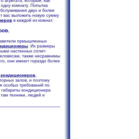
 агрегата, который, как
 одну комнату. Попытка
обслуживания двух и более
ит вас выложить новую сумму
неров
в каждой из комнат.
ров.
ставители прмышленных
ондиционеры
. Их размеры
ными настенных сплит-
желовесам, также несравнимы
го, они имеют гораздо более
 кондиционеров
,
торных залов, и поэтому
ся особых требований по
е габариты кондиционера
там техники, людей и