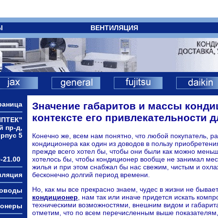
Ы
ВЕНТИЛЯЦИЯ
раница
Значение габаритов и массы конди
контексте его привлекательности д
ИПТЕК"
й пр-д,
орпус 5
Конечно же, всем нам понятно, что любой покупатель, р
кондиционера как один из доводов в пользу приобретени
прежде всего хотел бы, чтобы они были как можно меньш
-21.00
хотелось бы, чтобы кондиционер вообще не занимал мес
жилья и при этом снабжал бы нас свежим, чистым и охл
иляция
бесконечно долгий период времени.
Но, как мы все прекрасно знаем, чудес в жизни не бывает
ховоды
кондиционер
, нам так или иначе придется искать ком
техническими возможностями, внешним видом и габарит
ионеры
отметим, что по всем перечисленным выше показателям