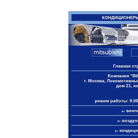
КОНДИЦИОНЕР
Главная ст
Компания "В
г. Москва, Локомотивны
дом 21, к
режим работы: 9.00
вент
возду
кондиц